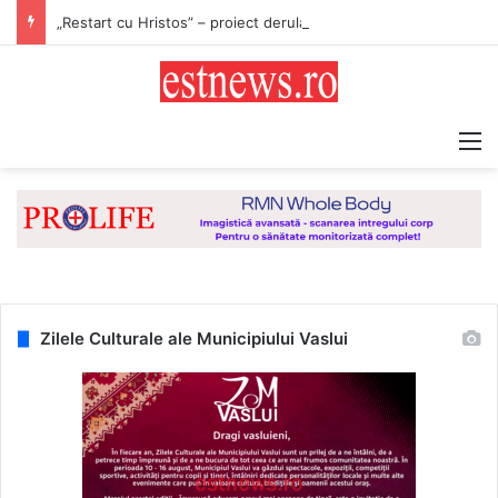
„Restart cu Hristos” – proiect derulat de Asociația Tinerilor Ortodocși Vaslui
M
Zilele Culturale ale Municipiului Vaslui