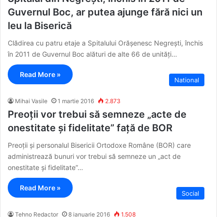
Guvernul Boc, ar putea ajunge fără nici un
leu la Biserică
Clădirea cu patru etaje a Spitalului Orășenesc Negrești, închis
în 2011 de Guvernul Boc alături de alte 66 de unități…
Read More »
National
Mihai Vasile
1 martie 2016
2.873
Preoții vor trebui să semneze „acte de
onestitate și fidelitate” față de BOR
Preoții și personalul Bisericii Ortodoxe Române (BOR) care
administrează bunuri vor trebui să semneze un „act de
onestitate și fidelitate”…
Read More »
Social
Tehno Redactor
8 ianuarie 2016
1.508