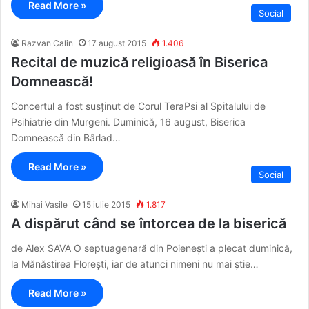
Read More »
Social
Razvan Calin
17 august 2015
1.406
Recital de muzică religioasă în Biserica
Domnească!
Concertul a fost susținut de Corul TeraPsi al Spitalului de
Psihiatrie din Murgeni. Duminică, 16 august, Biserica
Domnească din Bârlad…
Read More »
Social
Mihai Vasile
15 iulie 2015
1.817
A dispărut când se întorcea de la biserică
de Alex SAVA O septuagenară din Poienești a plecat duminică,
la Mănăstirea Florești, iar de atunci nimeni nu mai știe…
Read More »