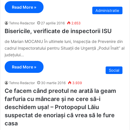
Read More »
Administratie
Tehno Redactor
27 aprilie 2016
2.653
Bisericile, verificate de inspectorii ISU
de Marian MOCANU În ultimele luni, Inspecția de Prevenire din
cadrul Inspectoratului pentru Situații de Urgență „Podul Înalt” al
județului…
Read More »
Social
Tehno Redactor
30 martie 2016
3.939
Ce facem când preotul ne arată la geam
farfuria cu mâncare și ne cere să-i
deschidem ușa! – Protopopul Lăiu
suspectat de enoriași că vrea să le fure
casa