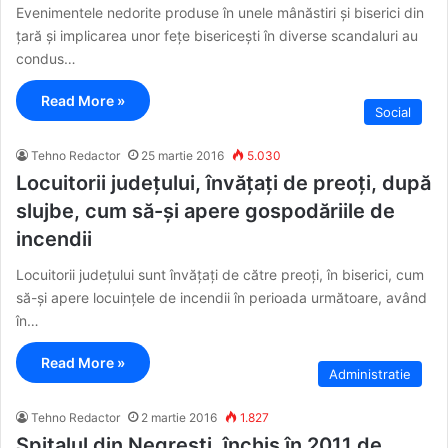
Evenimentele nedorite produse în unele mânăstiri și biserici din
țară și implicarea unor fețe bisericești în diverse scandaluri au
condus…
Read More »
Social
Tehno Redactor
25 martie 2016
5.030
Locuitorii județului, învățați de preoți, după
slujbe, cum să-și apere gospodăriile de
incendii
Locuitorii județului sunt învățați de către preoți, în biserici, cum
să-și apere locuințele de incendii în perioada următoare, având
în…
Read More »
Administratie
Tehno Redactor
2 martie 2016
1.827
Spitalul din Negrești, închis în 2011 de