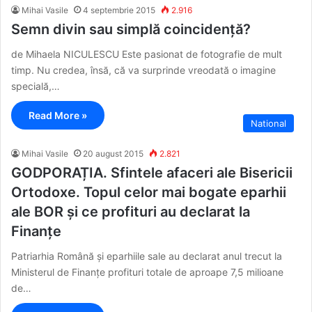
Mihai Vasile
4 septembrie 2015
2.916
Semn divin sau simplă coincidență?
de Mihaela NICULESCU Este pasionat de fotografie de mult
timp. Nu credea, însă, că va surprinde vreodată o imagine
specială,…
Read More »
National
Mihai Vasile
20 august 2015
2.821
GODPORAȚIA. Sfintele afaceri ale Bisericii
Ortodoxe. Topul celor mai bogate eparhii
ale BOR și ce profituri au declarat la
Finanțe
Patriarhia Română și eparhiile sale au declarat anul trecut la
Ministerul de Finanțe profituri totale de aproape 7,5 milioane
de…