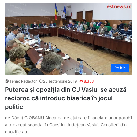
Politic
Tehno Redactor
25 septembrie 2019
8.353
Puterea și opoziția din CJ Vaslui se acuză
reciproc că introduc biserica în jocul
politic
de Dănuț CIOBANU Alocarea de ajutoare financiare unor parohii
a provocat scandal în Consiliul Județean Vaslui. Consilierii din
opoziție au…