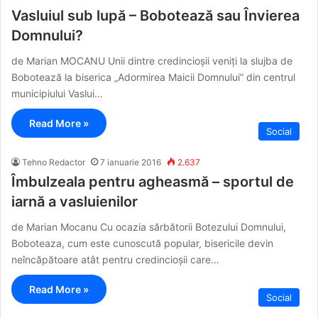
Vasluiul sub lupă – Bobotează sau Învierea
Domnului?
de Marian MOCANU Unii dintre credincioșii veniți la slujba de
Bobotează la biserica „Adormirea Maicii Domnului” din centrul
municipiului Vaslui…
Read More »
Social
Tehno Redactor
7 ianuarie 2016
2.637
Îmbulzeala pentru agheasmă – sportul de
iarnă a vasluienilor
de Marian Mocanu Cu ocazia sărbătorii Botezului Domnului,
Boboteaza, cum este cunoscută popular, bisericile devin
neîncăpătoare atât pentru credincioșii care…
Read More »
Social