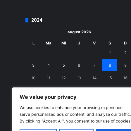
2024
august 2026
L
Ma
Mi
J
V
S
D
1
2
3
4
5
6
7
8
9
10
11
12
13
14
15
16
17
18
19
20
21
22
23
We value your privacy
24
25
26
27
28
29
30
We use cookies to enhance your browsing experience,
serve personalised ads or content, and analyse our traffic.
31
By clicking "Accept All", you consent to our use of cookies
« iul.