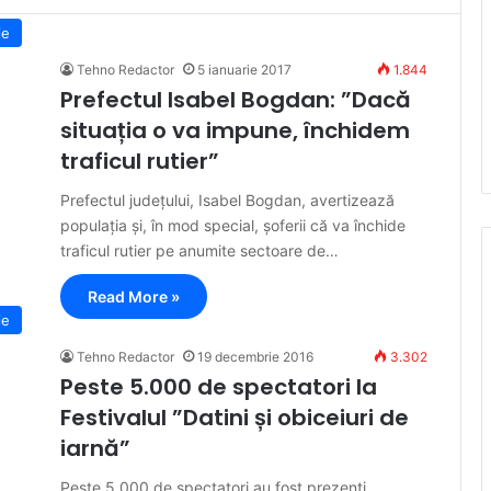
ie
Tehno Redactor
5 ianuarie 2017
1.844
Prefectul Isabel Bogdan: ”Dacă
situația o va impune, închidem
traficul rutier”
Prefectul județului, Isabel Bogdan, avertizează
populația și, în mod special, șoferii că va închide
traficul rutier pe anumite sectoare de…
Read More »
ie
Tehno Redactor
19 decembrie 2016
3.302
Peste 5.000 de spectatori la
Festivalul ”Datini și obiceiuri de
iarnă”
Peste 5.000 de spectatori au fost prezenți,