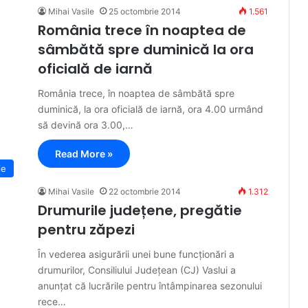
Mihai Vasile
25 octombrie 2014
1.561
România trece în noaptea de
sâmbătă spre duminică la ora
oficială de iarnă
România trece, în noaptea de sâmbătă spre
duminică, la ora oficială de iarnă, ora 4.00 urmând
să devină ora 3.00,…
Read More »
ie
Mihai Vasile
22 octombrie 2014
1.312
Drumurile județene, pregătie
pentru zăpezi
În vederea asigurării unei bune funcționări a
drumurilor, Consiliului Județean (CJ) Vaslui a
anunțat că lucrările pentru întâmpinarea sezonului
rece…