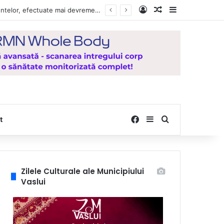
Log In
Random Article
Sidebar
Vești bune pentru zeci de mii de vasluieni! Plățile alocațiilor, indemnizațiilor și stimulentelor, efectuate mai devreme în luna august 2026
Facebook
Sidebar
Search for
t
Zilele Culturale ale Municipiului
Vaslui