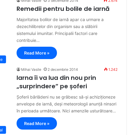
Mihai Vasile
3 decembrie 2014
2.674
Remedii pentru bolile de iarnă
Majoritatea bolilor de iarnă apar ca urmare a
dezechilibrelor din organism sau a slăbirii
sistemului imunitar. Principalii factori care
contribuie…
Read More »
ie
Mihai Vasile
2 decembrie 2014
1.242
Iarna îi va lua din nou prin
„surprindere” pe șoferi
Șoferii bârlădeni nu se grăbesc să-și achiziționeze
anvelope de iarnă, deși meteorologii anunță ninsori
în perioada următoare. Nici amenzile usturătoare…
Read More »
al