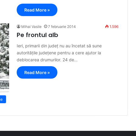
Read More »
Mihai Vasile
7 februarie 2014
1.596
Pe frontul alb
Ieri, primarii din județ nu au încetat să sune
autoritățile județene pentru a cere ajutor la
deblocarea drumurilor. 24 de…
Read More »
ie