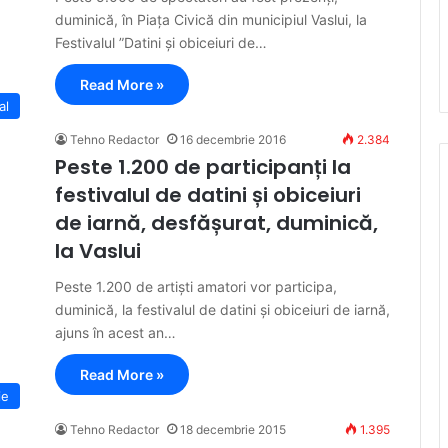
duminică, în Piața Civică din municipiul Vaslui, la
Festivalul ”Datini și obiceiuri de…
Read More »
al
Tehno Redactor
16 decembrie 2016
2.384
Peste 1.200 de participanți la
festivalul de datini și obiceiuri
de iarnă, desfășurat, duminică,
la Vaslui
Peste 1.200 de artiști amatori vor participa,
duminică, la festivalul de datini și obiceiuri de iarnă,
ajuns în acest an…
Read More »
ie
Tehno Redactor
18 decembrie 2015
1.395