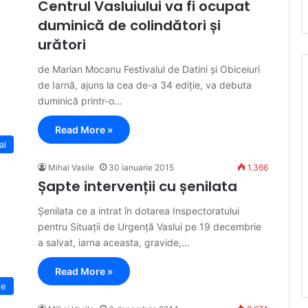
Centrul Vasluiului va fi ocupat
duminică de colindători și
urători
de Marian Mocanu Festivalul de Datini și Obiceiuri
de Iarnă, ajuns la cea de-a 34 ediție, va debuta
duminică printr-o…
Read More »
al
Mihai Vasile
30 ianuarie 2015
1.366
Șapte intervenții cu șenilata
Șenilata ce a intrat în dotarea Inspectoratului
pentru Situații de Urgență Vaslui pe 19 decembrie
a salvat, iarna aceasta, gravide,…
Read More »
te