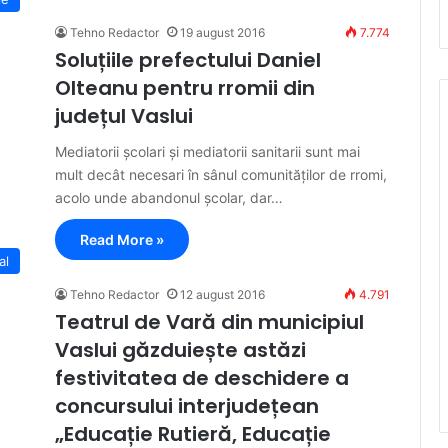
Tehno Redactor
19 august 2016
7.774
Soluțiile prefectului Daniel
Olteanu pentru rromii din
județul Vaslui
Mediatorii școlari și mediatorii sanitarii sunt mai
mult decât necesari în sânul comunităților de rromi,
acolo unde abandonul școlar, dar…
Read More »
al
Tehno Redactor
12 august 2016
4.791
Teatrul de Vară din municipiul
Vaslui găzduiește astăzi
festivitatea de deschidere a
concursului interjudețean
„Educație Rutieră, Educație