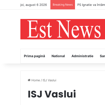
joi, august 6 2026
Breaking News
Direcţia de Sănăta
Prima pagină
National
Administratie
Sa
Home
/
ISJ Vaslui
ISJ Vaslui