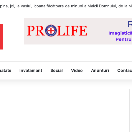
te Publică Vaslui: Recomandări pentru populație pentru perioada cu tem
natate
Invatamant
Social
Video
Anunturi
Contac