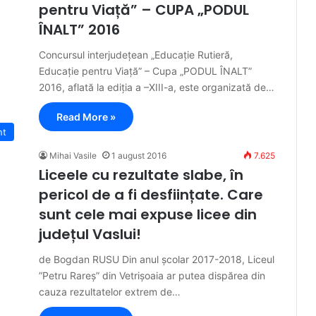
pentru Viață” – CUPA „PODUL
ÎNALT” 2016
Concursul interjudețean „Educație Rutieră,
Educație pentru Viață” – Cupa „PODUL ÎNALT”
2016, aflată la ediția a –XIII-a, este organizată de…
Read More »
nt
Mihai Vasile
1 august 2016
7.625
Liceele cu rezultate slabe, în
pericol de a fi desființate. Care
sunt cele mai expuse licee din
județul Vaslui!
de Bogdan RUSU Din anul școlar 2017-2018, Liceul
”Petru Rareș” din Vetrișoaia ar putea dispărea din
cauza rezultatelor extrem de…