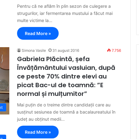
Pentru că ne aflăm în plin sezon de culegere a
strugurilor, iar fermentarea mustului a făcut mai
multe victime la…
Read More »
Simona Vasile
31 august 2016
7.756
Gabriela Plăcintă, șefa
Învățământului vasluian, după
ce peste 70% dintre elevi au
picat Bac-ul de toamnă: ”E
normal și mulțumitor”
Mai puțin de o treime dintre candidații care au
nt
susținut sesiunea de toamnă a bacalaureatului în
județ au obținut medii…
Read More »
ie