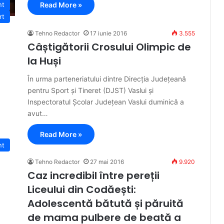
Read More »
nt
rt
Tehno Redactor
17 iunie 2016
3.555
Câștigătorii Crosului Olimpic de
la Huși
În urma parteneriatului dintre Direcția Județeană
pentru Sport și Tineret (DJST) Vaslui și
Inspectoratul Școlar Județean Vaslui duminică a
avut…
Read More »
nt
Tehno Redactor
27 mai 2016
9.920
Caz incredibil între pereții
Liceului din Codăești:
Adolescentă bătută și păruită
de mama pulbere de beată a