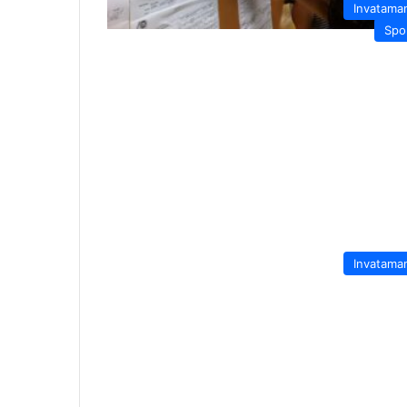
Invatama
Spo
Invatama