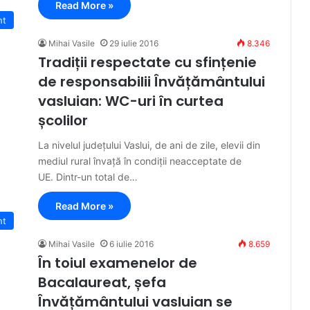
Read More »
nt
Mihai Vasile
29 iulie 2016
8.346
Tradiții respectate cu sfințenie
de responsabilii Învățământului
vasluian: WC-uri în curtea
școlilor
La nivelul județului Vaslui, de ani de zile, elevii din
mediul rural învață în condiții neacceptate de
UE. Dintr-un total de…
Read More »
nt
Mihai Vasile
6 iulie 2016
8.659
În toiul examenelor de
Bacalaureat, șefa
Învățământului vasluian se