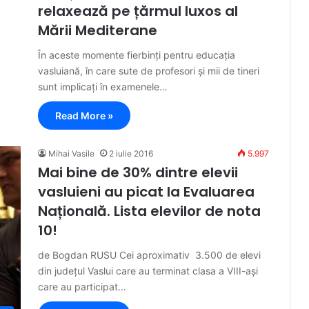
relaxează pe țărmul luxos al
Mării Mediterane
În aceste momente fierbinți pentru educația
vasluiană, în care sute de profesori și mii de tineri
sunt implicați în examenele…
Read More »
Mihai Vasile
2 iulie 2016
5.997
Mai bine de 30% dintre elevii
vasluieni au picat la Evaluarea
Națională. Lista elevilor de nota
10!
de Bogdan RUSU Cei aproximativ 3.500 de elevi
din județul Vaslui care au terminat clasa a VIII-ași
care au participat…