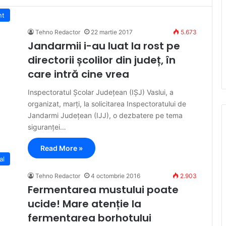
nt
Tehno Redactor
22 martie 2017
5.673
Jandarmii i-au luat la rost pe
directorii școlilor din județ, în
care intră cine vrea
Inspectoratul Școlar Județean (IȘJ) Vaslui, a
organizat, marți, la solicitarea Inspectoratului de
Jandarmi Județean (IJJ), o dezbatere pe tema
siguranței…
Read More »
al
Tehno Redactor
4 octombrie 2016
2.903
Fermentarea mustului poate
ucide! Mare atenție la
fermentarea borhotului