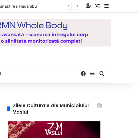
Log In
Random Article
Sidebar
peraturi extreme
Facebook
Sidebar
Search for
t
Zilele Culturale ale Municipiului
Vaslui