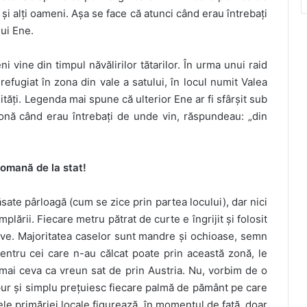
 și alți oameni. Așa se face că atunci când erau întrebați
ui Ene.
i vine din timpul năvălirilor tătarilor. În urma unui raid
efugiat în zona din vale a satului, în locul numit Valea
ități. Legenda mai spune că ulterior Ene ar fi sfârșit sub
ă zonă când erau întrebați de unde vin, răspundeau: „din
omană de la stat!
ăsate pârloagă (cum se zice prin partea locului), dar nici
mplării. Fiecare metru pătrat de curte e îngrijit și folosit
ctive. Majoritatea caselor sunt mandre și ochioase, semn
entru cei care n-au călcat poate prin această zonă, le
mai ceva ca vreun sat de prin Austria. Nu, vorbim de o
pur și simplu prețuiesc fiecare palmă de pământ pe care
ele primăriei locale figurează, în momentul de față, doar