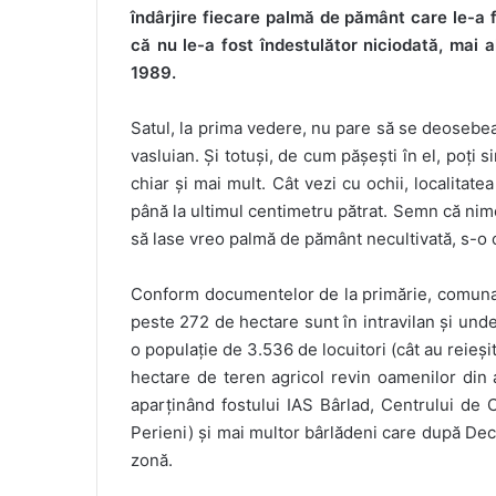
îndârjire fiecare palmă de pământ care le-a
că nu le-a fost îndestulător niciodată, mai
1989.
Satul, la prima vedere, nu pare să se deosebeas
vasluian. Și totuși, de cum pășești în el, poți s
chiar și mai mult. Cât vezi cu ochii, localitatea
până la ultimul centimetru pătrat. Semn că nimen
să lase vreo palmă de pământ necultivată, s-o c
Conform documentelor de la primărie, comuna a
peste 272 de hectare sunt în intravilan și undev
o populație de 3.536 de locuitori (cât au reieș
hectare de teren agricol revin oamenilor din
aparținând fostului IAS Bârlad, Centrului de 
Perieni) și mai multor bârlădeni care după Dece
zonă.