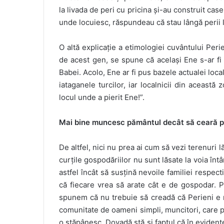
la livada de peri cu pricina și-au construit case
unde locuiesc, răspundeau că stau lângă perii l
O altă explicație a etimologiei cuvântului Perien
de acest gen, se spune că același Ene s-ar fi r
Babei. Acolo, Ene ar fi pus bazele actualei local
iataganele turcilor, iar localnicii din aceast
locul unde a pierit Ene!”.
Mai bine muncesc pământul decât să ceară p
De altfel, nici nu prea ai cum să vezi terenuri l
curțile gospodăriilor nu sunt lăsate la voia întâ
astfel încât să susțină nevoile familiei respe
că fiecare vrea să arate cât e de gospodar. P
spunem că nu trebuie să creadă că Perieni e 
comunitate de oameni simpli, muncitori, care 
o stăpânesc. Dovadă stă și faptul că în evidenț