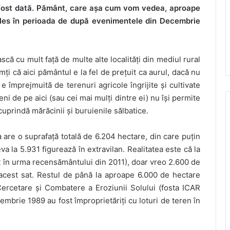
 fost dată. Pământ, care așa cum vom vedea, aproape
 ales în perioada de după evenimentele din Decembrie
că cu mult față de multe alte localități din mediul rural
imți că aici pământul e la fel de prețuit ca aurul, dacă nu
 e împrejmuită de terenuri agricole îngrijite și cultivate
i de pe aici (sau cei mai mulți dintre ei) nu își permite
uprindă mărăcinii și buruienile sălbatice.
re o suprafață totală de 6.204 hectare, din care puțin
a la 5.931 figurează în extravilan. Realitatea este că la
it în urma recensământului din 2011), doar vreo 2.600 de
 acest sat. Restul de până la aproape 6.000 de hectare
Cercetare și Combatere a Eroziunii Solului (fosta ICAR
mbrie 1989 au fost împroprietăriți cu loturi de teren în