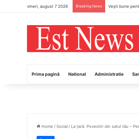
vineri, august 7 2026
Breaking News
Prima pagină
National
Administratie
Sa
Home
/
Social
/
La țară. Povestiri din satul tău – P