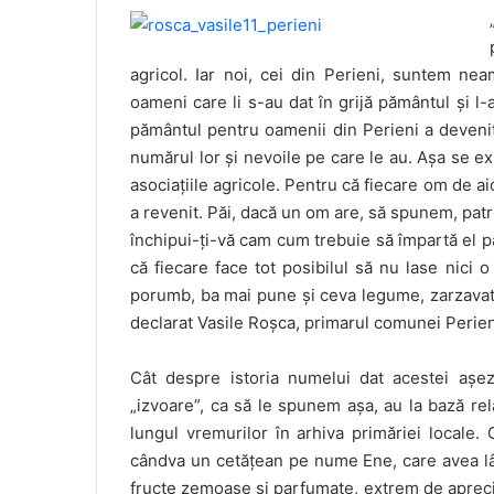
agricol. Iar noi, cei din Perieni, suntem ne
oameni care li s-au dat în grijă pământul și 
pământul pentru oamenii din Perieni a deveni
numărul lor și nevoile pe care le au. Așa se 
asociațiile agricole. Pentru că fiecare om de ai
a revenit. Păi, dacă un om are, să spunem, patru
închipui-ți-vă cam cum trebuie să împartă el pă
că fiecare face tot posibilul să nu lase nici 
porumb, ba mai pune și ceva legume, zarzavatur
declarat Vasile Roșca, primarul comunei Perien
Cât despre istoria numelui dat acestei așez
„izvoare”, ca să le spunem așa, au la bază rel
lungul vremurilor în arhiva primăriei locale. 
cândva un cetățean pe nume Ene, care avea lâ
fructe zemoase și parfumate, extrem de aprec