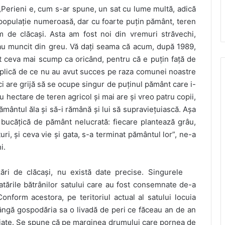
„Perieni e, cum s-ar spune, un sat cu lume multă, adică
populație numeroasă, dar cu foarte puțin pământ, teren
am de clăcași. Asta am fost noi din vremuri străvechi,
l-au muncit din greu. Vă dați seama că acum, după 1989,
t ceva mai scump ca oricând, pentru că e puțin față de
explică de ce nu au avut succes pe raza comunei noastre
ci are grijă să se ocupe singur de puținul pământ care i-
 hectare de teren agricol și mai are și vreo patru copii,
mântul ăla și să-i rămână și lui să supraviețuiască. Așa
o bucățică de pământ nelucrată: fiecare plantează grâu,
i, și ceva vie și gata, s-a terminat pământul lor”, ne-a
i.
ări de clăcași, nu există date precise. Singurele
atările bătrânilor satului care au fost consemnate de-a
Conform acestora, pe teritoriul actual al satului locuia
ngă gospodăria sa o livadă de peri ce făceau an de an
iate. Se spune că pe marginea drumului care pornea de