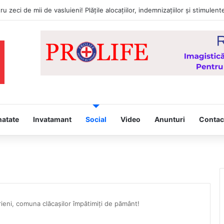
natate
Invatamant
Social
Video
Anunturi
Contac
erieni, comuna clăcașilor împătimiți de pământ!