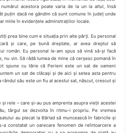
 numărul acestora poate varia de la un la altul, însă
cât puțin dacă ne gândim că sunt comune în județ unde
iar miile în evidențele adminstrațiilor locale.
iți prea bine cum e situația prin alte părți. Eu personal
cară și care, pe bună dreptate, ar avea dreptul să
ului român. Eu personal le-am spus să vină să-și facă
’le, nu vin. Să râdă lumea de mine că cerșesc pomană în
t spune cu tărie că Perieni este un sat de oameni
untem un sat de clăcași și de aici și setea asta pentru
rândul său este un fiu al acestui sat, născut, crescut și
 și rele – care și-au pus amprenta asupra vieții acestei
ău, târgul se dezvolta în ritmu-i propriu. Pe vremea
 satului au plecat la Bârlad să muncească în fabricile și
 s-a constatat un oarecare fenomen de reîntoarcere a
provocările democrației cu a sa economie de piață au