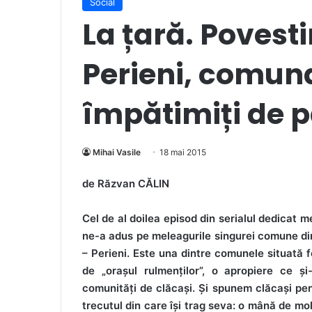
Social
La țară. Povesti
Perieni, comuna
împătimiți de 
Mihai Vasile
18 mai 2015
de Răzvan CĂLIN
Cel de al doilea episod din serialul dedicat med
ne-a adus pe meleagurile singurei comune din
– Perieni. Este una dintre comunele situată 
de „orașul rulmenților”, o apropiere ce ș
comunități de clăcași. Și spunem clăcași pen
trecutul din care își trag seva: o mână de m