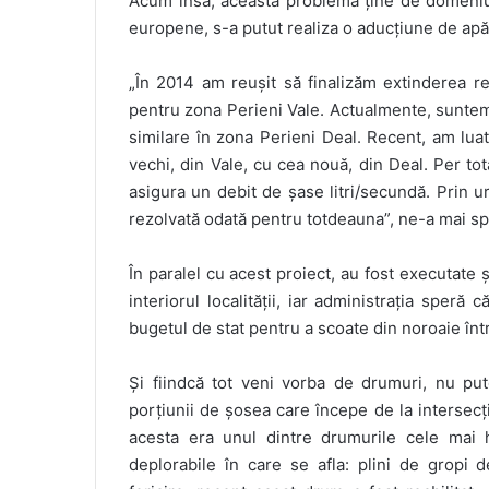
Acum însă, această problemă ține de domeniul 
europene, s-a putut realiza o aducțiune de apă p
„În 2014 am reușit să finalizăm extinderea re
pentru zona Perieni Vale. Actualmente, suntem 
similare în zona Perieni Deal. Recent, am lua
vechi, din Vale, cu cea nouă, din Deal. Per to
asigura un debit de șase litri/secundă. Prin 
rezolvată odată pentru totdeauna”, ne-a mai s
În paralel cu acest proiect, au fost executate 
interiorul localității, iar administrația sper
bugetul de stat pentru a scoate din noroaie înt
Și fiindcă tot veni vorba de drumuri, nu pu
porțiunii de șosea care începe de la intersec
acesta era unul dintre drumurile cele mai hu
deplorabile în care se afla: plini de gropi