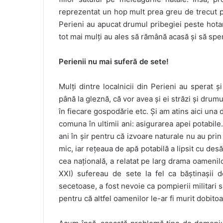
reprezentat un hop mult prea greu de trecut pent
Perieni au apucat drumul pribegiei peste hotare,
tot mai mulți au ales să rămână acasă și să spe
Perienii nu mai suferă de sete!
Mulți dintre localnicii din Perieni au sperat ș
până la gleznă, că vor avea și ei străzi și drum
în fiecare gospodărie etc. Și am atins aici una
comuna în ultimii ani: asigurarea apei potabile
ani în șir pentru că izvoare naturale nu au pri
mic, iar rețeaua de apă potabilă a lipsit cu desă
cea națională, a relatat pe larg drama oamenilo
XXI) sufereau de sete la fel ca băștinașii d
secetoase, a fost nevoie ca pompierii militari s
pentru că altfel oamenilor le-ar fi murit dobito