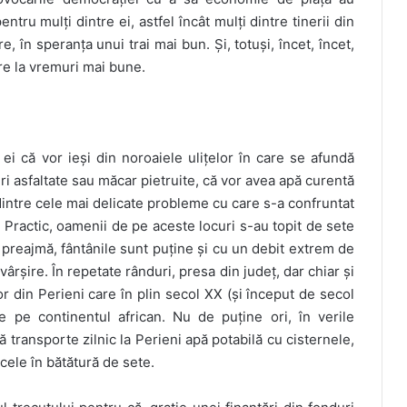
ru mulți dintre ei, astfel încât mulți dintre tinerii din
 în speranța unui trai mai bun. Și, totuși, încet, încet,
re la vremuri mai bune.
i ei că vor ieși din noroaiele ulițelor în care se afundă
uri asfaltate sau măcar pietruite, că vor avea apă curentă
 dintre cele mai delicate probleme cu care s-a confruntat
. Practic, oamenii de pe aceste locuri s-au topit de sete
n preajmă, fântânile sunt puține și cu un debit extrem de
vârșire. În repetate rânduri, presa din județ, dar chiar și
r din Perieni care în plin secol XX (și început de secol
e pe continentul african. Nu de puține ori, în verile
ă transporte zilnic la Perieni apă potabilă cu cisternele,
acele în bătătură de sete.