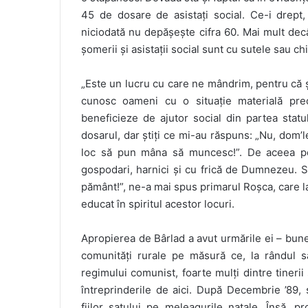
45 de dosare de asistați social. Ce-i drept,
niciodată nu depășește cifra 60. Mai mult de
șomerii și asistații social sunt cu sutele sau ch
„Este un lucru cu care ne mândrim, pentru că șt
cunosc oameni cu o situație materială pre
beneficieze de ajutor social din partea stat
dosarul, dar știți ce mi-au răspuns: „Nu, dom
loc să pun mâna să muncesc!”. De aceea po
gospodari, harnici și cu frică de Dumnezeu. S
pământ!”, ne-a mai spus primarul Roșca, care la 
educat în spiritul acestor locuri.
Apropierea de Bârlad a avut urmările ei – bune
comunități rurale pe măsură ce, la rândul s
regimului comunist, foarte mulți dintre tinerii
întreprinderile de aici. După Decembrie ’89,
fiilor satului pe meleagurile natale. Însă, 