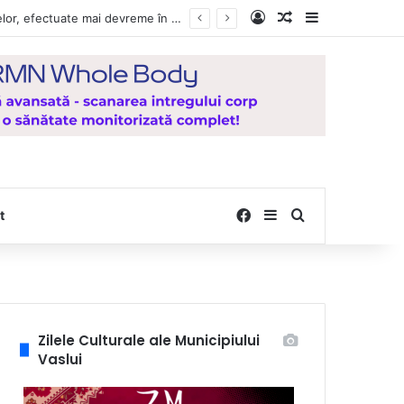
Log In
Random Article
Sidebar
Vești bune pentru zeci de mii de vasluieni! Plățile alocațiilor, indemnizațiilor și stimulentelor, efectuate mai devreme în luna august 2026
Facebook
Sidebar
Search for
t
Zilele Culturale ale Municipiului
Vaslui