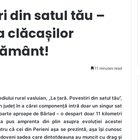
ri din satul tău –
 clăcașilor
pământ!
11 minutes read
iului rural vasluian, „La țară. Povestiri din satul tău”,
 județ în a cărei componență intră doar un singur sat
foarte aproape de Bârlad – o despart doar 11 kilometri
i-a pus amprenta din plin asupra evoluției acestei
tru că cei din Perieni așa se prezintă, așa își cunosc
oldoveni sadea care dintotdeauna au muncit cu drag și