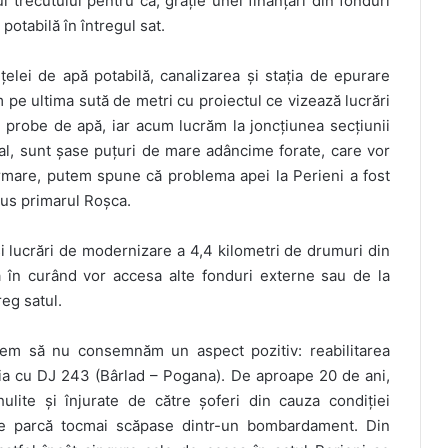
trecutului pentru că, grație unei finanțări din fonduri
otabilă în întregul sat.
țelei de apă potabilă, canalizarea și stația de epurare
pe ultima sută de metri cu proiectul ce vizează lucrări
t probe de apă, iar acum lucrăm la joncțiunea secțiunii
tal, sunt șase puțuri de mare adâncime forate, care vor
urmare, putem spune că problema apei la Perieni a fost
pus primarul Roșca.
și lucrări de modernizare a 4,4 kilometri de drumuri din
ă că în curând vor accesa alte fonduri externe sau de la
reg satul.
tem să nu consemnăm un aspect pozitiv: reabilitarea
ția cu DJ 243 (Bârlad – Pogana). De aproape 20 de ani,
lite și înjurate de către șoferi din cauza condiției
 de parcă tocmai scăpase dintr-un bombardament. Din