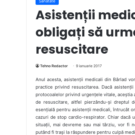
Sanatate
Asistenții medic
obligați să urm
resuscitare
Tehno Redactor
9 ianuarie 2017
Anul acesta, asistenții medicali din Bârlad vo
practice privind resuscitarea. Dacă asistenții
protocoalelor privind urgențele vitale, aceștia a
de resuscitare, altfel pierzându-și dreptul 
esențială pentru asistenții medicali, întrucât or
cazuri de stop cardio-respirator. Chiar dacă un
situații, mai devreme sau mai târziu, vor fi 
putând fi trași la răspundere pentru culpă medi