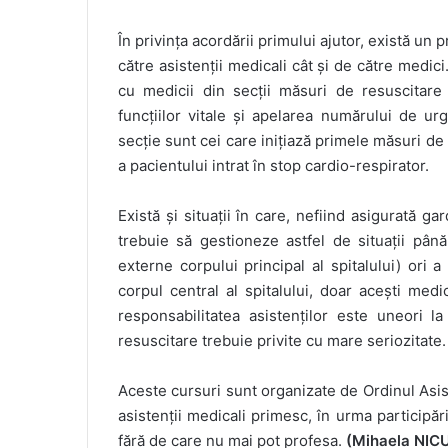
În privința acordării primului ajutor, există un 
către asistenții medicali cât și de către medi
cu medicii din secții măsuri de resuscitare 
funcțiilor vitale și apelarea numărului de ur
secție sunt cei care inițiază primele măsuri de 
a pacientului intrat în stop cardio-respirator.
Există și situații în care, nefiind asigurată ga
trebuie să gestioneze astfel de situații pân
externe corpului principal al spitalului) ori 
corpul central al spitalului, doar acești med
responsabilitatea asistenților este uneori 
resuscitare trebuie privite cu mare seriozitate.
Aceste cursuri sunt organizate de Ordinul Asi
asistenții medicali primesc, în urma participări
fără de care nu mai pot profesa.
(Mihaela NIC