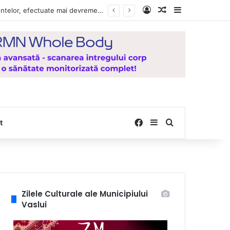
Log In
Random Article
Sidebar
Vești bune pentru zeci de mii de vasluieni! Plățile alocațiilor, indemnizațiilor și stimulentelor, efectuate mai devreme în luna august 2026
Facebook
Sidebar
Search for
t
Zilele Culturale ale Municipiului
Vaslui