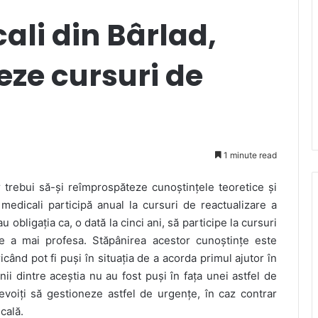
ali din Bârlad,
eze cursuri de
1 minute read
r trebui să-și reîmprospăteze cunoștințele teoretice și
 medicali participă anual la cursuri de reactualizare a
u obligația ca, o dată la cinci ani, să participe la cursuri
de a mai profesa. Stăpânirea acestor cunoștințe este
icând pot fi puși în situația de a acorda primul ajutor în
ii dintre aceștia nu au fost puși în fața unei astfel de
nevoiți să gestioneze astfel de urgențe, în caz contrar
cală.