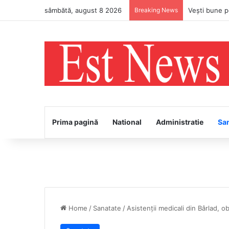
sâmbătă, august 8 2026
Breaking News
Prima pagină
National
Administratie
Sa
Home
/
Sanatate
/
Asistenții medicali din Bârlad, o