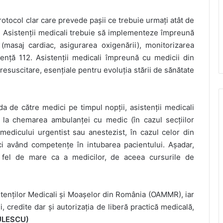
protocol clar care prevede pașii ce trebuie urmați atât de
ci. Asistenții medicali trebuie să implementeze împreună
(masaj cardiac, asigurarea oxigenării), monitorizarea
gență 112. Asistenții medicali împreună cu medicii din
resuscitare, esențiale pentru evoluția stării de sănătate
rda de către medici pe timpul nopții, asistenții medicali
ă la chemarea ambulanței cu medic (în cazul secțiilor
a medicului urgentist sau anestezist, în cazul celor din
ici având competențe în intubarea pacientului. Așadar,
la fel de mare ca a medicilor, de aceea cursurile de
stenților Medicali și Moașelor din România (OAMMR), iar
i, credite dar și autorizația de liberă practică medicală,
ULESCU)