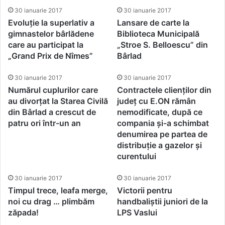
30 ianuarie 2017
30 ianuarie 2017
Evoluție la superlativ a
Lansare de carte la
gimnastelor bârlădene
Biblioteca Municipală
care au participat la
„Stroe S. Belloescu” din
„Grand Prix de Nîmes”
Bârlad
30 ianuarie 2017
30 ianuarie 2017
Numărul cuplurilor care
Contractele clienților din
au divorțat la Starea Civilă
județ cu E.ON rămân
din Bârlad a crescut de
nemodificate, după ce
patru ori într-un an
compania și-a schimbat
denumirea pe partea de
distribuție a gazelor și
curentului
30 ianuarie 2017
30 ianuarie 2017
Timpul trece, leafa merge,
Victorii pentru
noi cu drag … plimbăm
handbaliștii juniori de la
zăpada!
LPS Vaslui