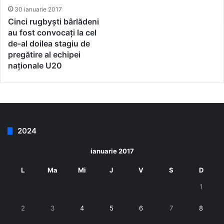
30 ianuarie 2017
Cinci rugbyști bârlădeni
au fost convocați la cel
de-al doilea stagiu de
pregătire al echipei
naționale U20
2024
ianuarie 2017
L
Ma
Mi
J
V
S
D
1
2
3
4
5
6
7
8