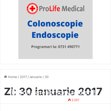
Home
/
2017
/
ianuarie
/
30
Zi:
30 ianuarie 2017
Revolta grefierilor vasluieni!
Tehno Redactor
30 ianuarie 2017
2.257