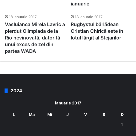
ianuarie
18 ianuarie 2017
18 ianuarie 2017
Vasluianca Mirela Lavric a
Rugbystul bârlădean
pierdut Olimpiada de la
Cristian Chirică este în
Rio nevinovată, datorită
lotul lărgit al Stejarilor
unui exces de zel din
partea WADA
2024
ianuarie 2017
L
Ma
Mi
J
V
S
D
1