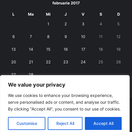
februarie 2017
L
Ma
Mi
J
V
S
D
1
2
3
4
5
6
7
8
9
10
11
12
13
14
15
16
17
18
19
20
21
22
23
24
25
26
27
28
We value your privacy
« ian.
mart. »
We use cookies to enhance your browsing experience,
serve personalised ads or content, and analyse our traffic.
© Copyright 2026, All Rights Reserved |
RexNet
By clicking "Accept All", you consent to our use of cookies.
Facebook
Customise
Reject All
Accept All