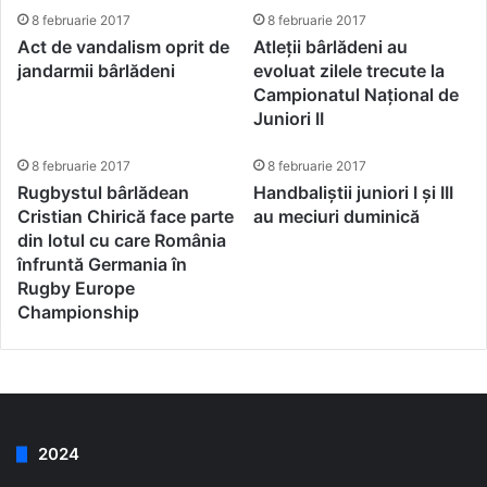
8 februarie 2017
8 februarie 2017
Act de vandalism oprit de
Atleții bârlădeni au
jandarmii bârlădeni
evoluat zilele trecute la
Campionatul Național de
Juniori II
8 februarie 2017
8 februarie 2017
Rugbystul bârlădean
Handbaliștii juniori I și III
Cristian Chirică face parte
au meciuri duminică
din lotul cu care România
înfruntă Germania în
Rugby Europe
Championship
2024