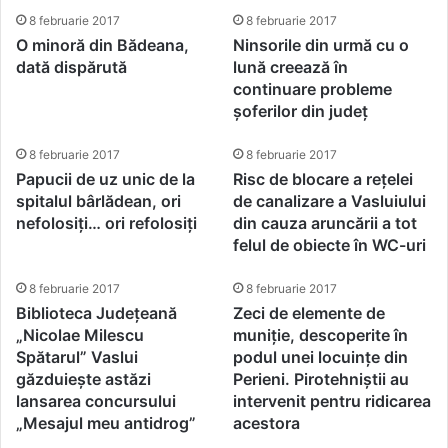
8 februarie 2017
8 februarie 2017
O minoră din Bădeana,
Ninsorile din urmă cu o
dată dispărută
lună creează în
continuare probleme
șoferilor din județ
8 februarie 2017
8 februarie 2017
Papucii de uz unic de la
Risc de blocare a rețelei
spitalul bârlădean, ori
de canalizare a Vasluiului
nefolosiți… ori refolosiți
din cauza aruncării a tot
felul de obiecte în WC-uri
8 februarie 2017
8 februarie 2017
Biblioteca Județeană
Zeci de elemente de
„Nicolae Milescu
muniție, descoperite în
Spătarul” Vaslui
podul unei locuințe din
găzduiește astăzi
Perieni. Pirotehniștii au
lansarea concursului
intervenit pentru ridicarea
„Mesajul meu antidrog”
acestora