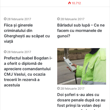
proprietarii de mașini direct
Tehno Redactor
28 februarie 2017
10.712
la ghișeu. Programările, doar
on-line
28 februarie 2017
28 februarie 2017
Fiica și ginerele
Bârladul sub lupă – Ce ne
criminalului din
facem cu mormanele de
Gherghești au scăpat cu
gunoi?
viață
28 februarie 2017
Prefectul Isabel Bogdan i-
a oferit o diplomă de
apreciere comandantului
CMJ Vaslui, cu ocazia
trecerii în rezervă a
acestuia
28 februarie 2017
Doi șoferi s-au ales cu
dosare penale după ce au
fost prinși la volan deși