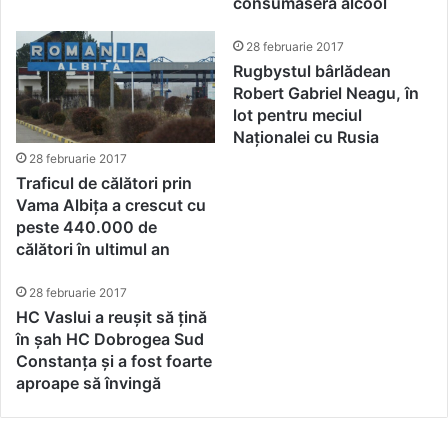
consumaseră alcool
28 februarie 2017
Rugbystul bârlădean
Robert Gabriel Neagu, în
lot pentru meciul
Naționalei cu Rusia
28 februarie 2017
Traficul de călători prin
Vama Albița a crescut cu
peste 440.000 de
călători în ultimul an
28 februarie 2017
HC Vaslui a reușit să țină
în șah HC Dobrogea Sud
Constanța și a fost foarte
aproape să învingă