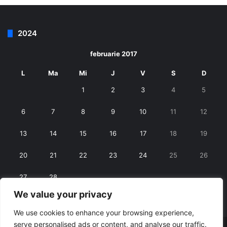
2024
februarie 2017
L
Ma
Mi
J
V
S
D
1
2
3
4
5
6
7
8
9
10
11
12
13
14
15
16
17
18
19
20
21
22
23
24
25
26
27
28
We value your privacy
« ian.
mart. »
We use cookies to enhance your browsing experience,
serve personalised ads or content, and analyse our traffic.