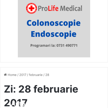
Home
/
2017
/
februarie
/
28
Zi:
28 februarie
Serviciul de Înmatriculări
2017
Auto nu mai primește