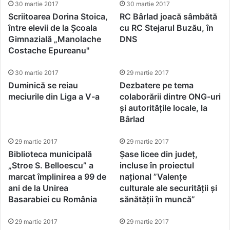
30 martie 2017
30 martie 2017
Scriitoarea Dorina Stoica,
RC Bârlad joacă sâmbătă
între elevii de la Școala
cu RC Stejarul Buzău, în
Gimnazială „Manolache
DNS
Costache Epureanu"
30 martie 2017
29 martie 2017
Duminică se reiau
Dezbatere pe tema
meciurile din Liga a V-a
colaborării dintre ONG-uri
și autoritățile locale, la
Bârlad
29 martie 2017
29 martie 2017
Biblioteca municipală
Șase licee din județ,
„Stroe S. Belloescu” a
incluse în proiectul
marcat împlinirea a 99 de
național ”Valențe
ani de la Unirea
culturale ale securității și
Basarabiei cu România
sănătății în muncă”
29 martie 2017
29 martie 2017