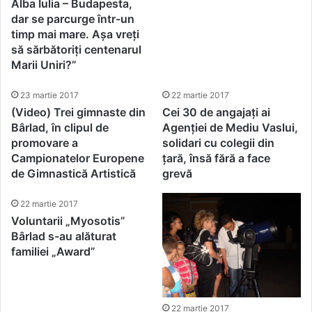
Alba Iulia – Budapesta,
dar se parcurge într-un
timp mai mare. Așa vreți
să sărbătoriți centenarul
Marii Uniri?”
23 martie 2017
22 martie 2017
(Video) Trei gimnaste din
Cei 30 de angajați ai
Bârlad, în clipul de
Agenției de Mediu Vaslui,
promovare a
solidari cu colegii din
Campionatelor Europene
țară, însă fără a face
de Gimnastică Artistică
grevă
22 martie 2017
Voluntarii „Myosotis”
Bârlad s-au alăturat
familiei „Award”
22 martie 2017