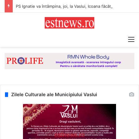
PS Ignatie va întâmpina, joi, la Vaslui, Icoana făcătoare de minuni a Maicii Domnului, de la Mănăstirea Hadâmbu
M
Zilele Culturale ale Municipiului Vaslui