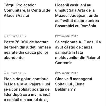
Târgul Proiectelor
Liceenii vasluieni au
Comunitare, la Centrul de
umplut Sala Arta de la
Afaceri Vaslui
Muzeul Județean, unde
au învățat despre unirea
Basarabiei cu România
28 martie 2017
28 martie 2017
Peste 76.000 de hectare
Selecționata AJF Vaslui a
de teren din județ, rămase
avut câștig de cauză
nearate din cauza ploilor
sâmbătă în fața
abundente
moldovenilor din Raionul
Cantemir
28 martie 2017
27 martie 2017
Ploaia de goluri continuă
Cine va fi managerul
în Liga a IV-a. Pajura Huși
Spitalului „Elena
și-a consolidat poziția de
Beldiman”?
lider după ce a învins încă
o echipă din careul de ași