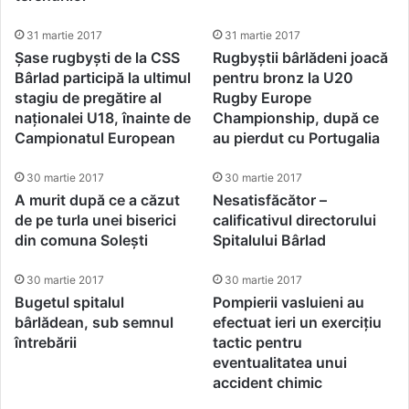
31 martie 2017
31 martie 2017
Șase rugbyști de la CSS
Rugbyștii bârlădeni joacă
Bârlad participă la ultimul
pentru bronz la U20
stagiu de pregătire al
Rugby Europe
naționalei U18, înainte de
Championship, după ce
Campionatul European
au pierdut cu Portugalia
30 martie 2017
30 martie 2017
A murit după ce a căzut
Nesatisfăcător –
de pe turla unei biserici
calificativul directorului
din comuna Solești
Spitalului Bârlad
30 martie 2017
30 martie 2017
Bugetul spitalul
Pompierii vasluieni au
bârlădean, sub semnul
efectuat ieri un exercițiu
întrebării
tactic pentru
eventualitatea unui
accident chimic