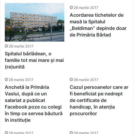
28 martie 2017
Acordarea tichetelor de
masă la Spitalul
„Beldiman” depinde doar
de Primăria Bârlad
28 martie 2017
Spitalul bârlădean, o
familie tot mai mare și mai
(re)unită
28 martie 2017
28 martie 2017
Anchetă la Primăria
Cazul persoanelor care ar
Vaslui, după ce un
fi beneficiat pe nedrept
salariat a publicat
de certificate de
Facebook poze cu colegi
handicap, în atenția
în timp ce servea băutură
procurorilor
în instituție
28 martie 2017
28 martie 2017