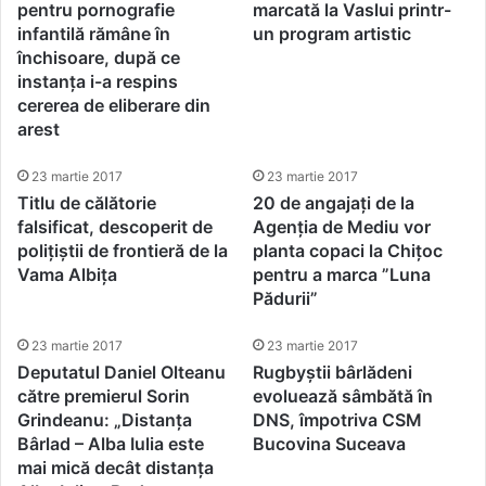
pentru pornografie
marcată la Vaslui printr-
infantilă rămâne în
un program artistic
închisoare, după ce
instanța i-a respins
cererea de eliberare din
arest
23 martie 2017
23 martie 2017
Titlu de călătorie
20 de angajați de la
falsificat, descoperit de
Agenția de Mediu vor
polițiștii de frontieră de la
planta copaci la Chițoc
Vama Albița
pentru a marca ”Luna
Pădurii”
23 martie 2017
23 martie 2017
Deputatul Daniel Olteanu
Rugbyștii bârlădeni
către premierul Sorin
evoluează sâmbătă în
Grindeanu: „Distanța
DNS, împotriva CSM
Bârlad – Alba Iulia este
Bucovina Suceava
mai mică decât distanța