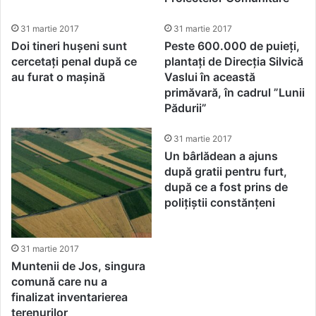
31 martie 2017
31 martie 2017
Doi tineri hușeni sunt
Peste 600.000 de puieți,
cercetați penal după ce
plantați de Direcția Silvică
au furat o mașină
Vaslui în această
primăvară, în cadrul ”Lunii
Pădurii”
31 martie 2017
Un bârlădean a ajuns
după gratii pentru furt,
după ce a fost prins de
polițiștii constănțeni
31 martie 2017
Muntenii de Jos, singura
comună care nu a
finalizat inventarierea
terenurilor