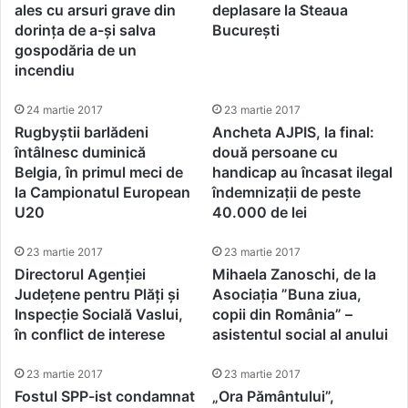
ales cu arsuri grave din
deplasare la Steaua
dorința de a-și salva
București
gospodăria de un
incendiu
24 martie 2017
23 martie 2017
Rugbyștii barlădeni
Ancheta AJPIS, la final:
întâlnesc duminică
două persoane cu
Belgia, în primul meci de
handicap au încasat ilegal
la Campionatul European
îndemnizații de peste
U20
40.000 de lei
23 martie 2017
23 martie 2017
Directorul Agenției
Mihaela Zanoschi, de la
Județene pentru Plăți și
Asociația ”Buna ziua,
Inspecție Socială Vaslui,
copii din România” –
în conflict de interese
asistentul social al anului
23 martie 2017
23 martie 2017
Fostul SPP-ist condamnat
„Ora Pământului”,