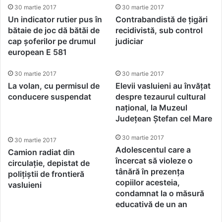
30 martie 2017
30 martie 2017
Un indicator rutier pus în
Contrabandistă de țigări
bătaie de joc dă bătăi de
recidivistă, sub control
cap șoferilor pe drumul
judiciar
european E 581
30 martie 2017
30 martie 2017
La volan, cu permisul de
Elevii vasluieni au învățat
conducere suspendat
despre tezaurul cultural
național, la Muzeul
Județean Ștefan cel Mare
30 martie 2017
30 martie 2017
Adolescentul care a
Camion radiat din
încercat să violeze o
circulație, depistat de
tânără în prezența
polițiștii de frontieră
copiilor acesteia,
vasluieni
condamnat la o măsură
educativă de un an