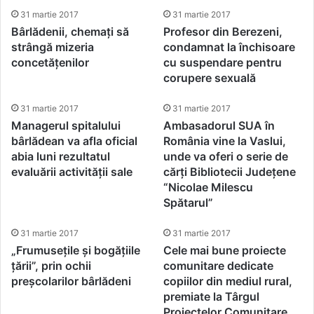
31 martie 2017
31 martie 2017
Bârlădenii, chemați să
Profesor din Berezeni,
strângă mizeria
condamnat la închisoare
concetățenilor
cu suspendare pentru
corupere sexuală
31 martie 2017
31 martie 2017
Managerul spitalului
Ambasadorul SUA în
bârlădean va afla oficial
România vine la Vaslui,
abia luni rezultatul
unde va oferi o serie de
evaluării activității sale
cărți Bibliotecii Județene
“Nicolae Milescu
Spătarul”
31 martie 2017
31 martie 2017
„Frumusețile și bogățiile
Cele mai bune proiecte
țării”, prin ochii
comunitare dedicate
preșcolarilor bârlădeni
copiilor din mediul rural,
premiate la Târgul
Proiectelor Comunitare