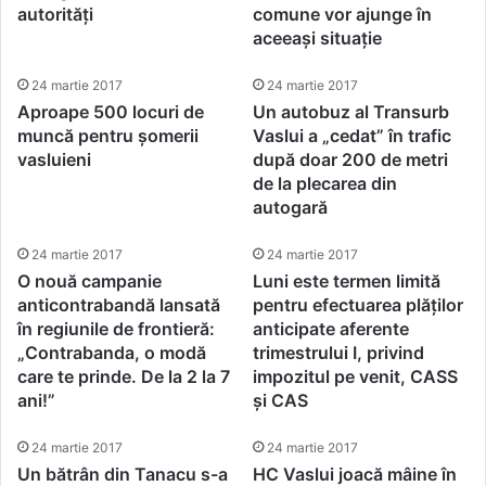
autorități
comune vor ajunge în
aceeași situație
24 martie 2017
24 martie 2017
Aproape 500 locuri de
Un autobuz al Transurb
muncă pentru șomerii
Vaslui a „cedat” în trafic
vasluieni
după doar 200 de metri
de la plecarea din
autogară
24 martie 2017
24 martie 2017
O nouă campanie
Luni este termen limită
anticontrabandă lansată
pentru efectuarea plăților
în regiunile de frontieră:
anticipate aferente
„Contrabanda, o modă
trimestrului I, privind
care te prinde. De la 2 la 7
impozitul pe venit, CASS
ani!”
și CAS
24 martie 2017
24 martie 2017
Un bătrân din Tanacu s-a
HC Vaslui joacă mâine în