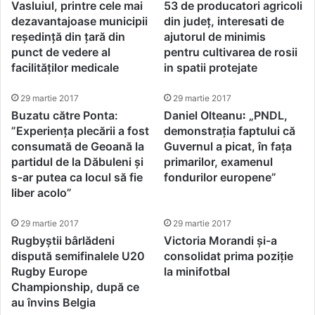
Vasluiul, printre cele mai
53 de producatori agricoli
dezavantajoase municipii
din județ, interesati de
reședință din țară din
ajutorul de minimis
punct de vedere al
pentru cultivarea de rosii
facilităților medicale
in spatii protejate
29 martie 2017
29 martie 2017
Buzatu către Ponta:
Daniel Olteanu꞉ „PNDL,
”Experiența plecării a fost
demonstrația faptului că
consumată de Geoană la
Guvernul a picat, în fața
partidul de la Dăbuleni și
primarilor, examenul
s-ar putea ca locul să fie
fondurilor europene”
liber acolo”
29 martie 2017
29 martie 2017
Rugbyștii bârlădeni
Victoria Morandi și-a
dispută semifinalele U20
consolidat prima poziție
Rugby Europe
la minifotbal
Championship, după ce
au învins Belgia