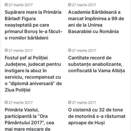
27 martie 2017
27 martie 2017
Supărare mare la Primăria
Academia Bârlădeană a
Bârlad! Figura
marcat împlinirea a 99 de
neașteptată pe care
ani de la Unirea
primarul Boroș le-a făcut-
Basarabiei cu România
o rromilor bârlădeni
27 martie 2017
27 martie 2017
Fostul șef al Poliției
Cantitate record de
Județene, judecat pentru
substanțe anabolizante,
instigare la abuz în
confiscată la Vama Albița
serviciu, recompensat cu
o ”diplomă aniversară” de
Ziua Poliției
27 martie 2017
27 martie 2017
Primăria Vaslui,
O cisternă cu 32 de tone
participantă la ”Ora
de motorină s-a răsturnat
Pământului 2017”, cea
aproape de Huși
mai mare mișcare de