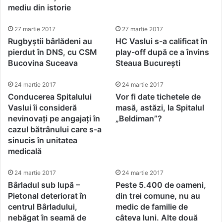
mediu din istorie
27 martie 2017
27 martie 2017
Rugbyștii bârlădeni au
HC Vaslui s-a calificat în
pierdut în DNS, cu CSM
play-off după ce a învins
Bucovina Suceava
Steaua București
24 martie 2017
24 martie 2017
Conducerea Spitalului
Vor fi date tichetele de
Vaslui îi consideră
masă, astăzi, la Spitalul
nevinovați pe angajați în
„Beldiman”?
cazul bătrânului care s-a
sinucis în unitatea
medicală
24 martie 2017
24 martie 2017
Bârladul sub lupă –
Peste 5.400 de oameni,
Pietonal deteriorat în
din trei comune, nu au
centrul Bârladului,
medic de familie de
nebăgat în seamă de
câteva luni. Alte două