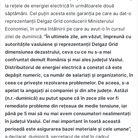
la rețele de energiei electrică în următoarele două
săptămâni. Cel puțin acesta este garanția pe care au dat-o
reprezentanții Delgaz Grid conducerii Ministerului
Economiei, în urma întâlnirii pe care au avut-o în cursul
zilei de duminică.
”În ultimele zile, am văzut, împreună cu
autoritățile vasluiene și reprezentanții Delgaz Grid
dimensiunea dezastrului, ceva cu ce nu s-a mai
confruntat demult România și mai ales județul Vaslui.
Distribuitorul de energiei electrică a constat că este
depășit numeric, ca număr de salariați și organizatoric, în
ceea ce privește rezolvarea problemelor. De aceea, s-a
apelat la angajați ai companiei și din alte județe. Astăzi
(n.r.-duminică) au putut spune că în zece zile vor fi
remediate probleme din rețeaua de medie tensiune, iar
până pe 5 mai să nu mai avem consumatori nealimentați
în județul Vaslui. Cel mai important în toată această
perioadă este asigurarea bazei materiale și cele umane”,
a declarat, duminică, secretarul de stat în cadrul