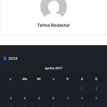
Tehno Redactor
2024
aprilie 2017
L
Ma
Mi
J
V
S
D
1
2
3
4
5
6
7
8
9