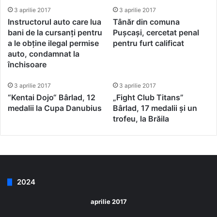
5 la Evaluarea Națională!
3 aprilie 2017
3 aprilie 2017
Instructorul auto care lua
Tânăr din comuna
bani de la cursanți pentru
Pușcași, cercetat penal
a le obține ilegal permise
pentru furt calificat
auto, condamnat la
închisoare
3 aprilie 2017
3 aprilie 2017
“Kentai Dojo“ Bârlad, 12
„Fight Club Titans”
medalii la Cupa Danubius
Bârlad, 17 medalii și un
trofeu, la Brăila
2024
aprilie 2017