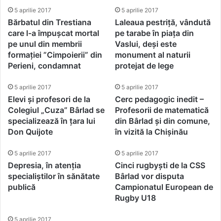
frumusețe incredibilă
5 aprilie 2017
5 aprilie 2017
Bărbatul din Trestiana
Laleaua pestriță, vândută
care l-a împușcat mortal
pe tarabe în piața din
pe unul din membrii
Vaslui, deși este
formației ”Cimpoierii” din
monument al naturii
Perieni, condamnat
protejat de lege
5 aprilie 2017
5 aprilie 2017
Elevi și profesori de la
Cerc pedagogic inedit –
Colegiul „Cuza” Bârlad se
Profesorii de matematică
specializează în țara lui
din Bârlad și din comune,
Don Quijote
în vizită la Chișinău
5 aprilie 2017
5 aprilie 2017
Depresia, în atenția
Cinci rugbyști de la CSS
specialiștilor în sănătate
Bârlad vor disputa
publică
Campionatul European de
Rugby U18
5 aprilie 2017