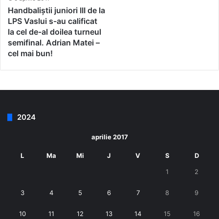
Handbaliștii juniori III de la
LPS Vaslui s-au calificat
la cel de-al doilea turneul
semifinal. Adrian Matei –
cel mai bun!
2024
aprilie 2017
L
Ma
Mi
J
V
S
D
1
2
3
4
5
6
7
8
9
10
11
12
13
14
15
16