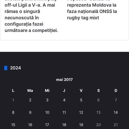
off-ul Ligii a V-a. A mai
reprezenta Moldova la
rămas o singură
faza națională ONSS la
necunoscută în
rugby tag mixt
configurația fazei
următoare a competiției.
2024
mai 2017
L
Ma
Mi
J
V
S
D
1
2
3
4
5
6
7
8
9
10
11
12
13
14
15
16
17
18
19
20
21