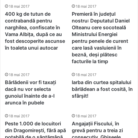
18 mai 2017
18 mai 2017
400 kg de tutun de
Premieră în județul
contrabandă pentru
nostru꞉ Deputatul Daniel
narghilea, confiscate în
Olteanu cere socoteală
Vama Albița, după ce au
Ministrului Energiei
fost descoperite ascunse
pentru penele de curent
în toaleta unui autocar
care lasă vasluienii în
beznă, deși plătesc
facturile la timp
18 mai 2017
18 mai 2017
Bârlădenii vor fi taxați
Iarba din curtea spitalului
dacă nu vor selecta
bârlădean a fost cosită, în
gunoiul înainte de a-l
sfârșit!
arunca în pubele
18 mai 2017
18 mai 2017
Peste 1.000 de locuitori
Angajații Fiscului, în
din Dragomirești, fără apă
grevă pentru a treia zi
potabilă de o săptămână,
consecutiv. Ghișeele