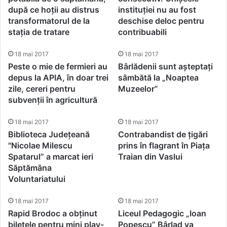
după ce hoții au distrus
instituției nu au fost
transformatorul de la
deschise deloc pentru
stația de tratare
contribuabili
18 mai 2017
18 mai 2017
Peste o mie de fermieri au
Bârlădenii sunt așteptați
depus la APIA, în doar trei
sâmbătă la „Noaptea
zile, cereri pentru
Muzeelor”
subvenții în agricultură
18 mai 2017
18 mai 2017
Biblioteca Județeană
Contrabandist de țigări
"Nicolae Milescu
prins în flagrant în Piața
Spatarul” a marcat ieri
Traian din Vaslui
Săptămâna
Voluntariatului
18 mai 2017
18 mai 2017
Rapid Brodoc a obținut
Liceul Pedagogic „Ioan
biletele pentru mini play-
Popescu” Bârlad va