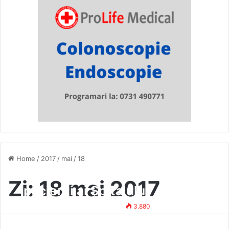
Home
/
2017
/
mai
/
18
Telefoanele mai multor
Zi:
18 mai 2017
pacienți ai Spitalului
Județean, furate din saloane,
Tehno Redactor
18 mai 2017
3.880
în timp ce aceștia dormeau