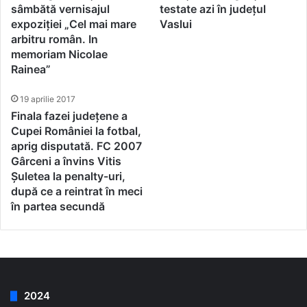
sâmbătă vernisajul
testate azi în județul
expoziției „Cel mai mare
Vaslui
arbitru român. In
memoriam Nicolae
Rainea”
19 aprilie 2017
Finala fazei județene a
Cupei României la fotbal,
aprig disputată. FC 2007
Gârceni a învins Vitis
Șuletea la penalty-uri,
după ce a reintrat în meci
în partea secundă
2024