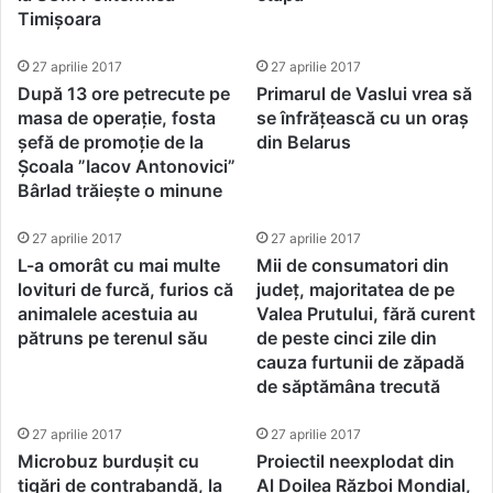
Timișoara
27 aprilie 2017
27 aprilie 2017
După 13 ore petrecute pe
Primarul de Vaslui vrea să
masa de operație, fosta
se înfrățească cu un oraș
șefă de promoție de la
din Belarus
Școala ”Iacov Antonovici”
Bârlad trăiește o minune
27 aprilie 2017
27 aprilie 2017
L-a omorât cu mai multe
Mii de consumatori din
lovituri de furcă, furios că
județ, majoritatea de pe
animalele acestuia au
Valea Prutului, fără curent
pătruns pe terenul său
de peste cinci zile din
cauza furtunii de zăpadă
de săptămâna trecută
27 aprilie 2017
27 aprilie 2017
Microbuz burdușit cu
Proiectil neexplodat din
țigări de contrabandă, la
Al Doilea Război Mondial,