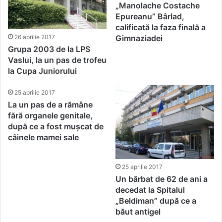
„Manolache Costache
Epureanu” Bârlad,
calificată la faza finală a
Gimnaziadei
26 aprilie 2017
Grupa 2003 de la LPS
Vaslui, la un pas de trofeu
la Cupa Juniorului
25 aprilie 2017
La un pas de a rămâne
fără organele genitale,
după ce a fost mușcat de
câinele mamei sale
25 aprilie 2017
Un bărbat de 62 de ani a
decedat la Spitalul
„Beldiman” după ce a
băut antigel