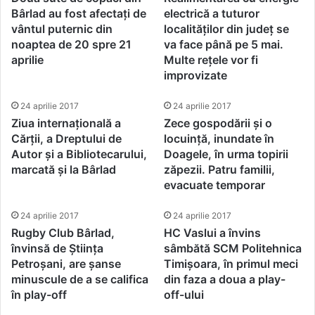
Bârlad au fost afectați de
electrică a tuturor
vântul puternic din
localităților din județ se
noaptea de 20 spre 21
va face până pe 5 mai.
aprilie
Multe rețele vor fi
improvizate
24 aprilie 2017
24 aprilie 2017
Ziua internațională a
Zece gospodării și o
Cărții, a Dreptului de
locuință, inundate în
Autor și a Bibliotecarului,
Doagele, în urma topirii
marcată și la Bârlad
zăpezii. Patru familii,
evacuate temporar
24 aprilie 2017
24 aprilie 2017
Rugby Club Bârlad,
HC Vaslui a învins
învinsă de Știința
sâmbătă SCM Politehnica
Petroșani, are șanse
Timișoara, în primul meci
minuscule de a se califica
din faza a doua a play-
în play-off
off-ului