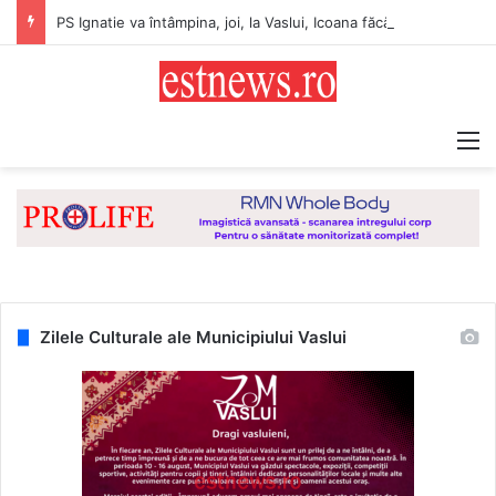
PS Ignatie va întâmpina, joi, la Vaslui, Icoana făcătoare de minuni a Maicii Domnului, de la Mănăstirea Hadâmbu
M
Zilele Culturale ale Municipiului Vaslui