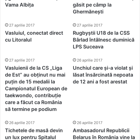
Vama Albița
găsit pe câmp la
Ghermănești
27 aprilie 2017
27 aprilie 2017
Vasluiul, conectat direct
Rugbyștii U18 de la CSS
cu Litoralul
Bârlad întâlnesc duminică
LPS Suceava
27 aprilie 2017
26 aprilie 2017
Vasluienii de la CS „Liga
Unchiul care și-a violat și
de Est” au obținut nu mai
lăsat însărcinată nepoata
puțin de 15 medalii la
de 12 ani a fost arestat
Campionatul European de
taekwondo, contribuție
care a făcut ca România
să termine pe podium
26 aprilie 2017
26 aprilie 2017
Tichetele de masă devin
Ambasadorul Republicii
un lux pentru Spitalul
Belarus în România vine la