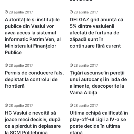
28 aprilie 2017
28 aprilie 2017
Autoritățile și instituțiile
DELGAZ grid anunță că
publice din Vaslui vor
5% dintre vasluienii
avea acces la sistemul
afectați de furtuna de
informatic Patrim Ven, al
zăpadă sunt în
Ministerului Finanțelor
continuare fără curent
Publice
28 aprilie 2017
28 aprilie 2017
Permis de conducere fals,
Țigări ascunse în pereții
depistat la controlul de
unui autocar și în lada de
frontieră
alimente, descoperite la
Vama Albița
28 aprilie 2017
28 aprilie 2017
HC Vaslui e nevoită să
Ultima echipă calificată în
joace meci decisiv, după
play-off-ul Ligii a IV-a se
ce a pierdut în deplasare
poate decide în ultima
la SCM Politehnica
etapă