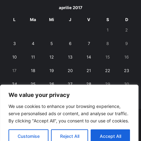
aprilie 2017
L
Ma
Mi
J
V
S
D
1
2
3
4
5
6
7
8
9
10
11
12
13
14
15
16
17
18
19
20
21
22
23
24
25
26
27
28
29
30
We value your privacy
« mart.
mai »
We use cookies to enhance your browsing experience,
serve personalised ads or content, and analyse our traffic.
© Copyright 2026, All Rights Reserved |
RexNet
By clicking "Accept All", you consent to our use of cookies.
Facebook
Customise
Reject All
Accept All