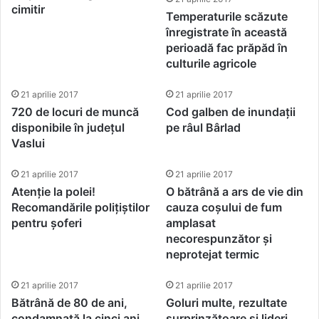
cimitir
Temperaturile scăzute
înregistrate în această
perioadă fac prăpăd în
culturile agricole
21 aprilie 2017
21 aprilie 2017
720 de locuri de muncă
Cod galben de inundații
disponibile în județul
pe râul Bârlad
Vaslui
21 aprilie 2017
21 aprilie 2017
Atenție la polei!
O bătrână a ars de vie din
Recomandările polițiștilor
cauza coșului de fum
pentru șoferi
amplasat
necorespunzător și
neprotejat termic
21 aprilie 2017
21 aprilie 2017
Bătrână de 80 de ani,
Goluri multe, rezultate
condamnată la cinci ani
surprinzătoare și lideri