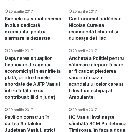
20 aprilie 2017
20 aprilie 2017
Sirenele au sunat anemic
Gastronomul bârlădean
în ziua dedicată
Nicolae Curelea
exercițiului pentru
recomandă lichiorul și
alarmare la dezastre
dulceața de liliac
20 aprilie 2017
20 aprilie 2017
Depunerea situațiilor
Anchetă a Poliției pentru
financiare de agenții
vătămare corporală care
economici și înlesnirile la
ar fi cauzat pierderea
plată, printre temele
sarcinii în cazul
abordate de AJFP Vaslui
scandalului celor care ar
într-o întâlnire cu
fi lovit un echipaj al
contribuabilii din județ
Ambulanței
20 aprilie 2017
20 aprilie 2017
Pavilion construit în
HC Vaslui întâlnește
curtea Spitalului
sâmbătă SCM Politehnica
Județean Vaslui, strict
Timișoara, în faza a doua