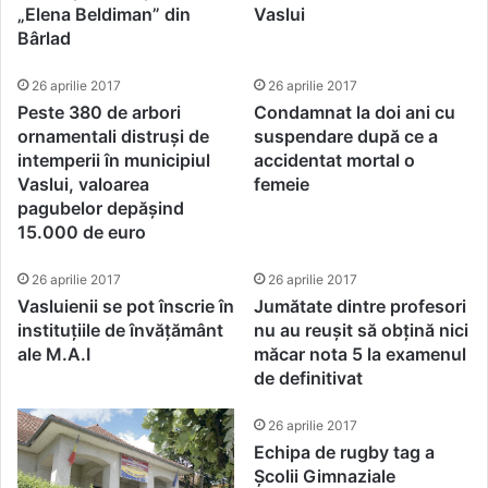
„Elena Beldiman” din
Vaslui
Bârlad
26 aprilie 2017
26 aprilie 2017
Peste 380 de arbori
Condamnat la doi ani cu
ornamentali distruși de
suspendare după ce a
intemperii în municipiul
accidentat mortal o
Vaslui, valoarea
femeie
pagubelor depășind
15.000 de euro
26 aprilie 2017
26 aprilie 2017
Vasluienii se pot înscrie în
Jumătate dintre profesori
instituțiile de învățământ
nu au reușit să obțină nici
ale M.A.I
măcar nota 5 la examenul
de definitivat
26 aprilie 2017
Echipa de rugby tag a
Școlii Gimnaziale