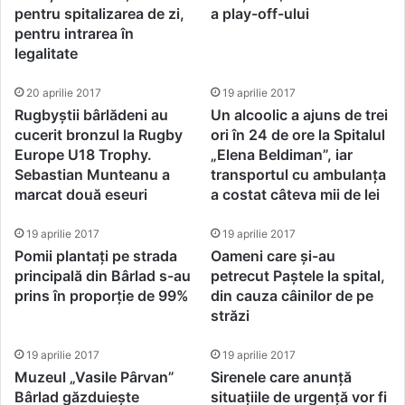
pentru spitalizarea de zi,
a play-off-ului
pentru intrarea în
legalitate
20 aprilie 2017
19 aprilie 2017
Rugbyștii bârlădeni au
Un alcoolic a ajuns de trei
cucerit bronzul la Rugby
ori în 24 de ore la Spitalul
Europe U18 Trophy.
„Elena Beldiman”, iar
Sebastian Munteanu a
transportul cu ambulanța
marcat două eseuri
a costat câteva mii de lei
19 aprilie 2017
19 aprilie 2017
Pomii plantați pe strada
Oameni care și-au
principală din Bârlad s-au
petrecut Paștele la spital,
prins în proporție de 99%
din cauza câinilor de pe
străzi
19 aprilie 2017
19 aprilie 2017
Muzeul „Vasile Pârvan”
Sirenele care anunță
Bârlad găzduiește
situațiile de urgență vor fi