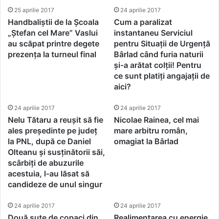
25 aprilie 2017
24 aprilie 2017
Handbaliștii de la Școala
Cum a paralizat
„Ștefan cel Mare” Vaslui
instantaneu Serviciul
au scăpat printre degete
pentru Situații de Urgență
prezența la turneul final
Bârlad când furia naturii
și-a arătat colții! Pentru
ce sunt platiți angajații de
aici?
24 aprilie 2017
24 aprilie 2017
Nelu Tătaru a reușit să fie
Nicolae Rainea, cel mai
ales președinte pe județ
mare arbitru român,
la PNL, după ce Daniel
omagiat la Bârlad
Olteanu și susținătorii săi,
scârbiți de abuzurile
acestuia, l-au lăsat să
candideze de unul singur
24 aprilie 2017
24 aprilie 2017
Două sute de copaci din
Realimentarea cu energie