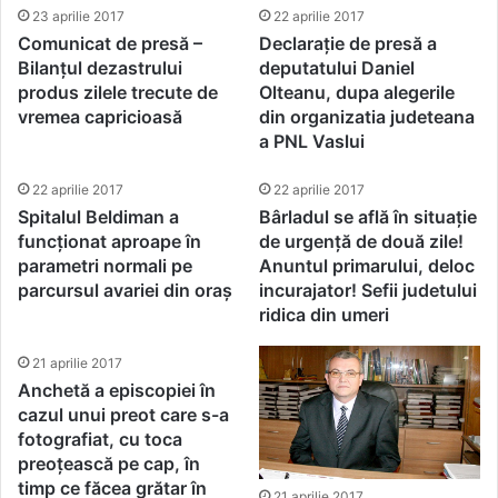
23 aprilie 2017
22 aprilie 2017
Comunicat de presă –
Declarație de presă a
Bilanțul dezastrului
deputatului Daniel
produs zilele trecute de
Olteanu, dupa alegerile
vremea capricioasă
din organizatia judeteana
a PNL Vaslui
22 aprilie 2017
22 aprilie 2017
Spitalul Beldiman a
Bârladul se află în situație
funcționat aproape în
de urgență de două zile!
parametri normali pe
Anuntul primarului, deloc
parcursul avariei din oraș
incurajator! Sefii judetului
ridica din umeri
21 aprilie 2017
Anchetă a episcopiei în
cazul unui preot care s-a
fotografiat, cu toca
preoțească pe cap, în
timp ce făcea grătar în
21 aprilie 2017