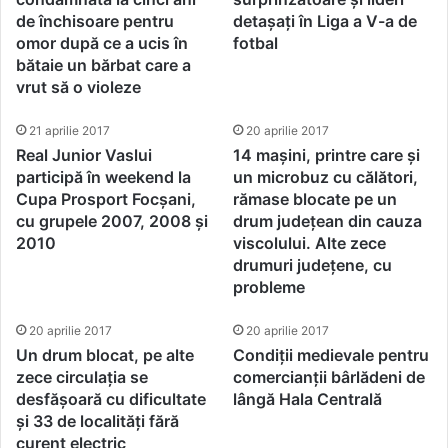
de închisoare pentru
detașați în Liga a V-a de
omor după ce a ucis în
fotbal
bătaie un bărbat care a
vrut să o violeze
21 aprilie 2017
20 aprilie 2017
Real Junior Vaslui
14 mașini, printre care și
participă în weekend la
un microbuz cu călători,
Cupa Prosport Focșani,
rămase blocate pe un
cu grupele 2007, 2008 și
drum județean din cauza
2010
viscolului. Alte zece
drumuri județene, cu
probleme
20 aprilie 2017
20 aprilie 2017
Un drum blocat, pe alte
Condiții medievale pentru
zece circulația se
comercianții bârlădeni de
desfășoară cu dificultate
lângă Hala Centrală
și 33 de localități fără
curent electric