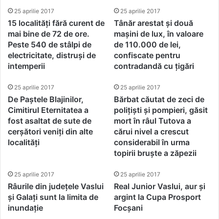
25 aprilie 2017
25 aprilie 2017
15 localități fără curent de
Tânăr arestat și două
mai bine de 72 de ore.
mașini de lux, în valoare
Peste 540 de stâlpi de
de 110.000 de lei,
electricitate, distruși de
confiscate pentru
intemperii
contradandă cu țigări
25 aprilie 2017
25 aprilie 2017
De Paștele Blajinilor,
Bărbat căutat de zeci de
Cimitirul Eternitatea a
polițiști și pompieri, găsit
fost asaltat de sute de
mort în râul Tutova a
cerșători veniți din alte
cărui nivel a crescut
localități
considerabil în urma
topirii bruște a zăpezii
25 aprilie 2017
25 aprilie 2017
Râurile din județele Vaslui
Real Junior Vaslui, aur și
și Galați sunt la limita de
argint la Cupa Prosport
inundație
Focșani