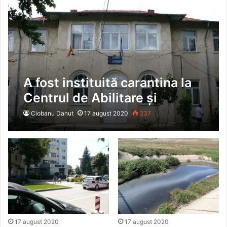
A fost instituită carantina la
Centrul de Abilitare şi
Reabilitare Neuro-psihică
Ciobanu Danut
17 august 2020
237
Mălăiești, comuna Vutcani
17 august 2020
17 august 2020