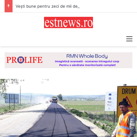
Vești bune pentru zeci de mii de vasluieni! Plățile alocațiilor, indemnizațiilor și stimulentelor, efectuate mai devreme în luna august 2026
M