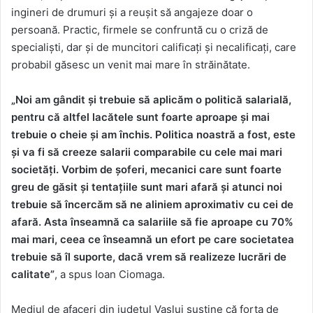
ingineri de drumuri și a reușit să angajeze doar o
persoană. Practic, firmele se confruntă cu o criză de
specialiști, dar și de muncitori calificați și necalificați, care
probabil găsesc un venit mai mare în străinătate.
„Noi am gândit și trebuie să aplicăm o politică salarială,
pentru că altfel lacătele sunt foarte aproape și mai
trebuie o cheie și am închis. Politica noastră a fost, este
și va fi să creeze salarii comparabile cu cele mai mari
societăți. Vorbim de șoferi, mecanici care sunt foarte
greu de găsit și tentațiile sunt mari afară și atunci noi
trebuie să încercăm să ne aliniem aproximativ cu cei de
afară. Asta înseamnă ca salariile să fie aproape cu 70%
mai mari, ceea ce înseamnă un efort pe care societatea
trebuie să îl suporte, dacă vrem să realizeze lucrări de
calitate”
, a spus Ioan Ciomaga.
Mediul de afaceri din județul Vaslui susține că forța de