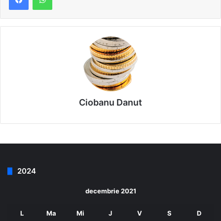
Ciobanu Danut
2024
decembrie 2021
L
Ma
Mi
J
V
S
D