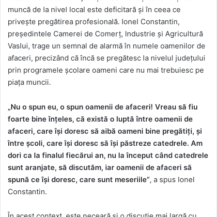
muncă de la nivel local este deficitară și în ceea ce
privește pregătirea profesională. Ionel Constantin,
președintele Camerei de Comerț, Industrie și Agricultură
Vaslui, trage un semnal de alarmă în numele oamenilor de
afaceri, precizând că încă se pregătesc la nivelul județului
prin programele școlare oameni care nu mai trebuiesc pe
piața muncii.
„Nu o spun eu, o spun oamenii de afaceri! Vreau să fiu
foarte bine înțeles, că există o luptă între oamenii de
afaceri, care își doresc să aibă oameni bine pregătiți, și
între școli, care își doresc să își păstreze catedrele. Am
dori ca la finalul fiecărui an, nu la început când catedrele
sunt aranjate, să discutăm, iar oamenii de afaceri să
spună ce își doresc, care sunt meseriile”
, a spus Ionel
Constantin.
În acest context, este neceară și o discuție mai largă cu