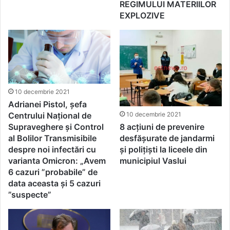
REGIMULUI MATERIILOR
EXPLOZIVE
10 decembrie 2021
Adrianei Pistol, șefa
Centrului Naţional de
10 decembrie 2021
Supraveghere şi Control
8 acțiuni de prevenire
al Bolilor Transmisibile
desfășurate de jandarmi
despre noi infectări cu
și polițiști la liceele din
varianta Omicron: „Avem
municipiul Vaslui
6 cazuri ”probabile” de
data aceasta și 5 cazuri
”suspecte”