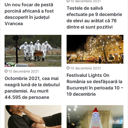
10 decembrie 2021
Un nou focar de pestă
Testele de salivă
porcină africană a fost
efectuate pe 9 decembrie
descoperit în județul
de elevi au arătat că 76
Vrancea
dintre ei sunt pozitivi
10 decembrie 2021
10 decembrie 2021
Festivalul Lights On
Octombrie 2021, cea mai
România se desfășoară la
neagră lună de la debutul
București în perioada 10 –
pandemiei. Au murit
19 decembrie
44.595 de persoane