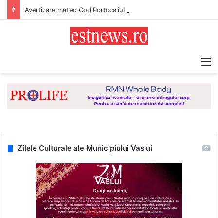
Avertizare meteo Cod Portocaliu! Val de căldură persistent, caniculă și disconfort termic ridicat pentru județul Vaslui
M
Zilele Culturale ale Municipiului Vaslui