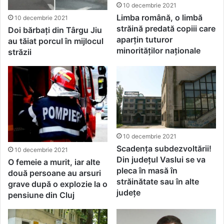
10 decembrie 2021
Limba română, o limbă
10 decembrie 2021
străină predată copiii care
Doi bărbați din Târgu Jiu
aparțin tuturor
au tăiat porcul în mijlocul
minorităților naționale
străzii
10 decembrie 2021
Scadența subdezvoltării!
10 decembrie 2021
Din județul Vaslui se va
O femeie a murit, iar alte
pleca în masă în
două persoane au arsuri
străinătate sau în alte
grave după o explozie la o
județe
pensiune din Cluj