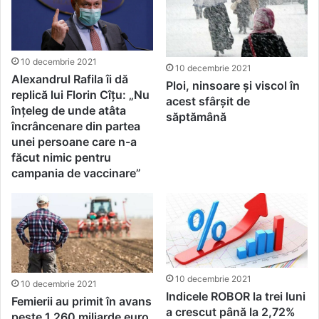
10 decembrie 2021
10 decembrie 2021
Alexandrul Rafila îi dă
Ploi, ninsoare și viscol în
replică lui Florin Cîțu: „Nu
acest sfârșit de
înțeleg de unde atâta
săptămână
încrâncenare din partea
unei persoane care n-a
făcut nimic pentru
campania de vaccinare”
10 decembrie 2021
10 decembrie 2021
Indicele ROBOR la trei luni
Femierii au primit în avans
a crescut până la 2,72%
peste 1,260 miliarde euro