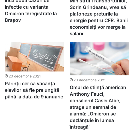
Încă două cazuri de
Ministrul Transporturilor,
infecție cu varianta
Sorin Grindeanu, vrea să
Omicron înregistrate la
plafoneze prețurile la
Brașov
energie pentru CFR. Banii
economisiți vor merge la
salarii
20 decembrie 2021
20 decembrie 2021
Părinții cer ca vacanța
Omul de știință american
elevilor să fie prelungită
Anthony Fauci,
până la data de 9 ianuarie
consilierul Casei Albe,
atrage un semnal de
alarmă: „Omicron se
dezlănţuie în lumea
întreagă”