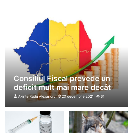
Consiliul Fiscal prevede un
deficit mult mai mare decât
estimarea Guvernului
Axinte Radu Alexandru
20 decembrie 2021
61