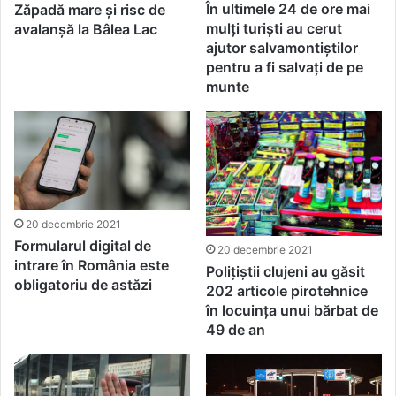
În ultimele 24 de ore mai
Zăpadă mare și risc de
mulți turiști au cerut
avalanșă la Bâlea Lac
ajutor salvamontiștilor
pentru a fi salvați de pe
munte
20 decembrie 2021
Formularul digital de
20 decembrie 2021
intrare în România este
Polițiștii clujeni au găsit
obligatoriu de astăzi
202 articole pirotehnice
în locuinţa unui bărbat de
49 de an