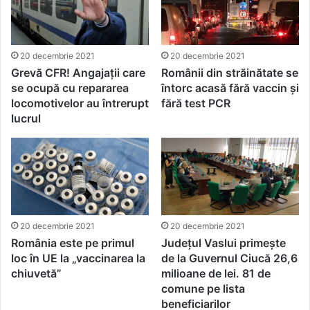
20 decembrie 2021
20 decembrie 2021
Grevă CFR! Angajații care
Românii din străinătate se
se ocupă cu repararea
întorc acasă fără vaccin și
locomotivelor au întrerupt
fără test PCR
lucrul
20 decembrie 2021
20 decembrie 2021
Județul Vaslui primește
România este pe primul
de la Guvernul Ciucă 26,6
loc în UE la „vaccinarea la
milioane de lei. 81 de
chiuvetă”
comune pe lista
beneficiarilor