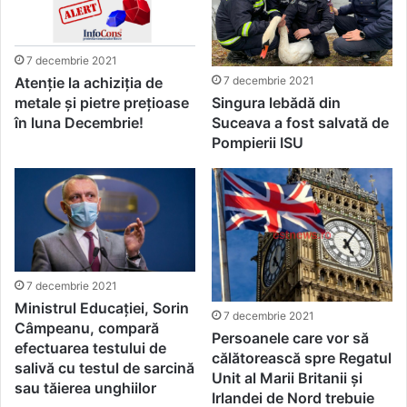
7 decembrie 2021
Atenție la achiziția de
7 decembrie 2021
metale și pietre prețioase
Singura lebădă din
în luna Decembrie!
Suceava a fost salvată de
Pompierii ISU
7 decembrie 2021
Ministrul Educației, Sorin
7 decembrie 2021
Câmpeanu, compară
Persoanele care vor să
efectuarea testului de
călătorească spre Regatul
salivă cu testul de sarcină
Unit al Marii Britanii și
sau tăierea unghiilor
Irlandei de Nord trebuie