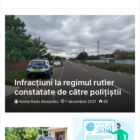
Infracțiuni la regimul rutier
constatate de către polițiștii
vasluieni
Axinte Radu Alexandru
7 decembrie 2021
63