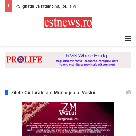
PS Ignatie va întâmpina, joi, la Vaslui, Icoana făcătoare de minuni a Maicii Domnului, de la Mănăstirea Hadâmbu
M
Zilele Culturale ale Municipiului Vaslui