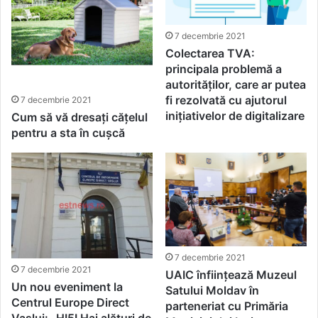
7 decembrie 2021
Colectarea TVA:
principala problemă a
autorităților, care ar putea
fi rezolvată cu ajutorul
7 decembrie 2021
inițiativelor de digitalizare
Cum să vă dresați cățelul
pentru a sta în cușcă
7 decembrie 2021
7 decembrie 2021
UAIC înființează Muzeul
Un nou eveniment la
Satului Moldav în
Centrul Europe Direct
parteneriat cu Primăria
Vaslui: „HI5I Hai alături de