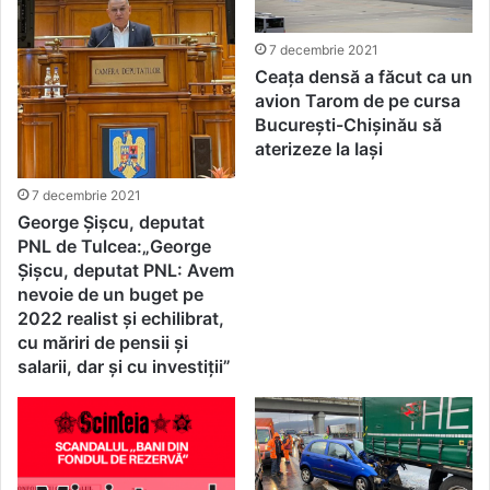
7 decembrie 2021
Ceața densă a făcut ca un
avion Tarom de pe cursa
București-Chișinău să
aterizeze la Iași
7 decembrie 2021
George Șișcu, deputat
PNL de Tulcea:„George
Şişcu, deputat PNL: Avem
nevoie de un buget pe
2022 realist şi echilibrat,
cu măriri de pensii şi
salarii, dar şi cu investiţii”