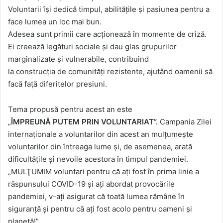
Voluntarii
își
dedică
timpul,
abilitățile
și
pasiunea pentru a
face
lumea
un loc
mai
bun.
Adesea
sunt
primii
care
acționează
în
momente de
criză
.
Ei
creează
legături
sociale
și
dau
glas grupurilor
marginalizate
și
vulnerabile, contribuind
la
construcția
de
comunități
rezistente
,
ajutând
oamenii
să
facă
față
diferitelor presiuni.
Tema
propusă pentru acest
an
este
„
ÎMPREUNĂ
PUTEM
PRIN
VOLUNTARIAT”.
Campania Zilei
internaţionale a voluntarilor
din
acest an mulţumeşte
voluntarilor din întreaga lume şi, de asemenea, arată
dificultăţile şi nevoile acestora în timpul pandemiei.
„MULŢUMIM voluntari pentru că aţi fost în
prima
linie a
răspunsului COVID-19 şi aţi abordat provocările
pandemiei, v-aţi asigurat că toată
lumea
rămâne în
siguranţă şi pentru că aţi fost acolo pentru oameni şi
planetă!”