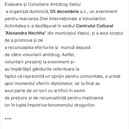
Evaluare
și
Consiliere Antidrog Vaslui
a
organizat
duminică
,
05 decembrie
a.c., un eveniment
pentru marcarea Zilei
Internaționale
a Voluntarilor.
Activitatea s-a
desfășurat
în
sediul
Centrului Cultural
”
Alexandra
Nechita
”
din
municipiul Vaslui,
și
a avut scopul
de a
promova
și
de
a
recunoaștea
eforturile
și
muncă
depusă
de
către
voluntarii antidrog. Astfel,
voluntarii
prezenți
la
eveniment
și
-
au
împărtășit
gândurile
referitoare la
faptul
că
reprezintă
un
sprijin
pentru comunitate, a urmat
apoi momentul oferirii diplomelor, iar la final au
avut
parte
de un tort cu artificii
în
semn
de
prețuire
și
de
recunoștiință
pentru implicarea
lor
în
lupta
împotriva
fenomenului drogurilor.
***