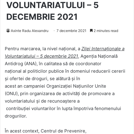
VOLUNTARIATULUI – 5
DECEMBRIE 2021
Axinte Radu Alexandru
7 decembrie 2021
2 minutes read
Pentru marcarea,
la
nivel național, a
Zilei Internaționale a
Voluntariatului – 5 decembrie 2021
, Agenț
ia
Națională
Antidrog (
ANA
), în
calitatea
să
de coordonator
naţional
al
politicilor publice în domeniul reducerii cererii
și ofertei de droguri,
se
alătură şi în
acest
an
campaniei
Organizației
Naţiunilor Unite
(ONU),
prin
organizarea
de activităţi de promovare a
voluntariatului
și
de
recunoaștere
a
contribuției
voluntarilor
în
lupta
împotriva
fenomenului
drogurilor.
În acest context, Centrul de Prevenire,