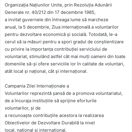
Organizaţ
ia
Naţiunilor Unite,
prin
Rezoluţia Adunării
Generale nr. 40/212
din
17 decembrie 1985,
a
invitat
guvernele din întreaga lume să marcheze
anual,
la
5 decembrie,
Ziua
internaţională a voluntarilor
pentru dezvoltare economică şi socială. Totodată, le-a
cerut să ia măsuri pentru a
spori
gradul de conştientizare
cu privire la importanţa contribuţiei serviciului de
voluntariat, stimulând astfel cât
mai
mulţi oameni din toate
domeniile să-şi ofere serviciile lor în calitate de voluntari,
atât local şi naţional, cât şi internaţional.
Campania Zilei
Internaționale
a
Voluntarilor
reprezintă
șansă
de a
promova
voluntariatul,
de a
încuraja
instituțiile
să
sprijine eforturile
voluntarilor,
și
de
a
recunoaște
contribuțiile
acestora
la
realizarea
Obiectivelor de Dezvoltare
Durabilă
la nivel
local,
național
și
internațional
.