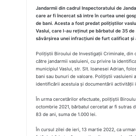
Jandarmii din cadrul Inspectoratului de Janda
care ar fi încercat să intre în curtea unei go
de bani. Acesta a fost predat polițiștilor vaslu
Vaslui, care l-au reținut pe bărbatul de 35 de 
săvârșirea unei infracțiuni de furt calificat și 
Polițiștii Biroului de Investigații Criminale, din
către jandarmii vasluieni, cu privire la identifi
municipiul Vaslui, str. Slt. Ioanesei Adrian, fo
bani sau bunuri de valoare. Polițiștii vasluien
identificării acestuia și documentării activității
În urma cercetărilor efectuate, polițiștii Biroulu
octombrie 2021, bărbatul cercetat ar fi sutras 
83 de ani, suma de 1.000 lei.
În cursul zilei de ieri, 13 martie 2022, ca urmare