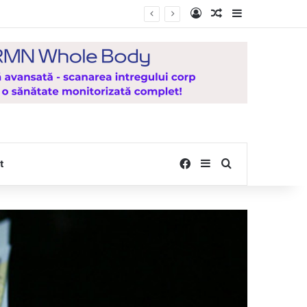
Log In
Random Article
Sidebar
e la Mănăstirea Hadâmbu
Facebook
Sidebar
Search for
t