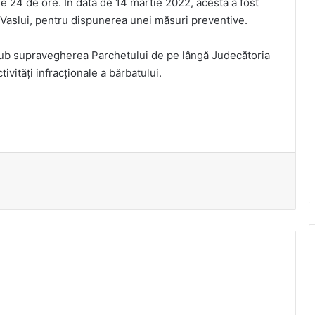
de 24 de ore. În data de 14 martie 2022, acesta a fost
 Vaslui, pentru dispunerea unei măsuri preventive.
, sub supravegherea Parchetului de pe lângă Judecătoria
ctivități infracționale a bărbatului.