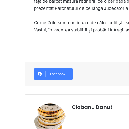
față de bărbat măsura reținerii, pe o perioadă 
prezentat Parchetului de pe lângă Judecătoria
Cercetările sunt continuate de către polițiști
Vaslui, în vederea stabilirii și probării întregii a
Facebook
Ciobanu Danut