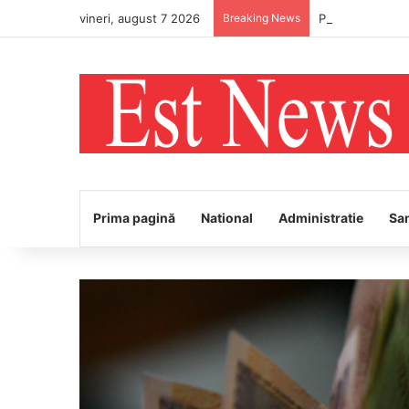
vineri, august 7 2026
Breaking News
PS Ignatie va în
Prima pagină
National
Administratie
Sa