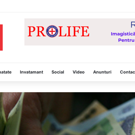
tâmpina, joi, la Vaslui, Icoana făcătoare de minuni a Maicii Domnului, d
natate
Invatamant
Social
Video
Anunturi
Contac