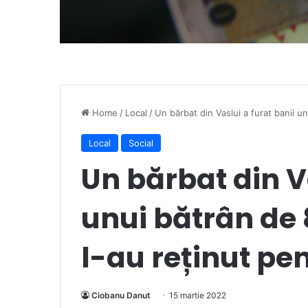
Home
/
Local
/
Un bărbat din Vaslui a furat banii un
Local
Social
Un bărbat din Va
unui bătrân de 8
l-au reținut pe
Ciobanu Danut
15 martie 2022