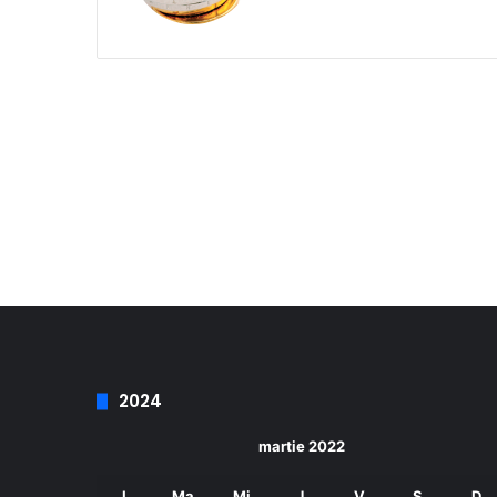
2024
martie 2022
L
Ma
Mi
J
V
S
D