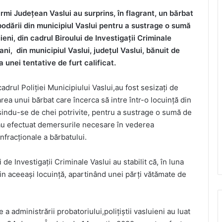
rmi Județean Vaslui au surprins, în flagrant, un bărbat
spodării din municipiul Vaslui pentru a sustrage o sumă
ieni, din cadrul Biroului de Investigații Criminale
ani, din municipiul Vaslui, județul Vaslui, bănuit de
a unei tentative de furt calificat.
 cadrul Poliției Municipiului Vaslui,au fost sesizați de
carea unui bărbat care încerca să intre într-o locuință din
losindu-se de chei potrivite, pentru a sustrage o sumă de
i au efectuat demersurile necesare în vederea
 infracționale a bărbatului.
i de Investigații Criminale Vaslui au stabilit că, în luna
din aceeași locuință, apartinând unei părți vătămate de
 a administrării probatoriului,poliţiştii vasluieni au luat