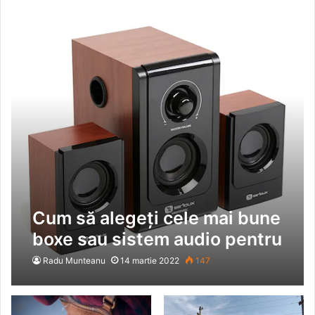
Cum să alegeți cele mai bune
boxe sau sistem audio pentru
acasă
Radu Munteanu
14 martie 2022
147