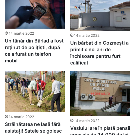
14 martie 2022
14 martie 2022
Un tânăr din Bârlad a fost
Un bărbat din Cozmești a
reținut de polițiști, după
primit cinci ani de
ce a furat un telefon
închisoare pentru furt
mobil
calificat
14 martie 2022
14 martie 2022
Străinătatea ne lasă fără
Vasluiul are în plată pensii
asistați! Satele se golesc
speciale de 24.000 de lei,