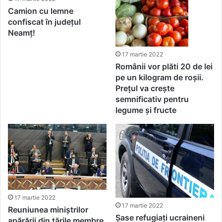
Camion cu lemne
confiscat în județul
Neamț!
17 martie 2022
Românii vor plăti 20 de lei
pe un kilogram de roșii.
Prețul va crește
semnificativ pentru
legume și fructe
17 martie 2022
17 martie 2022
Reuniunea miniștrilor
Șase refugiați ucraineni
apărării din țările membre