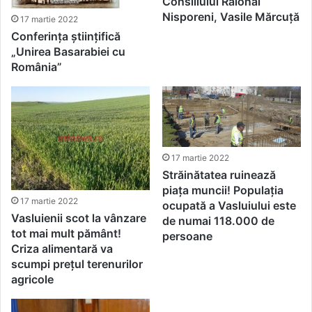
Consiliului Raional
Nisporeni, Vasile Mărcuță
17 martie 2022
Conferința științifică
„Unirea Basarabiei cu
România”
17 martie 2022
Străinătatea ruinează
piața muncii! Populația
17 martie 2022
ocupată a Vasluiului este
Vasluienii scot la vânzare
de numai 118.000 de
tot mai mult pământ!
persoane
Criza alimentară va
scumpi prețul terenurilor
agricole