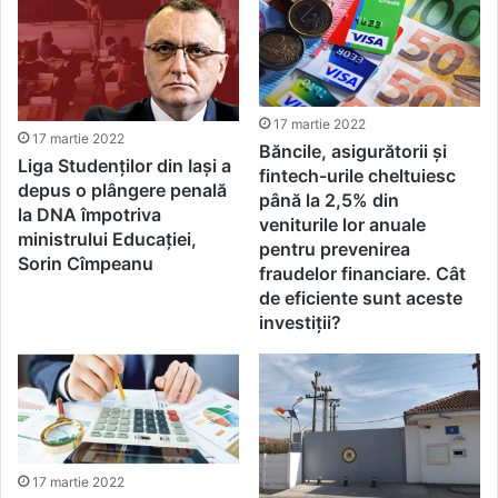
17 martie 2022
17 martie 2022
Băncile, asigurătorii și
Liga Studenților din Iași a
fintech-urile cheltuiesc
depus o plângere penală
până la 2,5% din
la DNA împotriva
veniturile lor anuale
ministrului Educației,
pentru prevenirea
Sorin Cîmpeanu
fraudelor financiare. Cât
de eficiente sunt aceste
investiții?
17 martie 2022