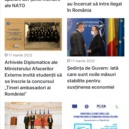
au încercat să intre ilegal
ale NATO
în România
17 martie 2022
17 martie 2022
Arhivele Diplomatice ale
Ședința de Guvern: Iată
Ministerului Afacerilor
care sunt noile măsuri
Externe invită studenții să
stabilite pentru
se înscrie la concursul
susținerea economiei
„Tineri ambasadori ai
României”