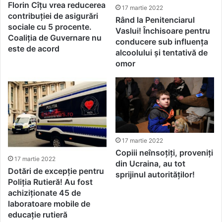
Florin Cîțu vrea reducerea
17 martie 2022
contribuţiei de asigurări
Rând la Penitenciarul
sociale cu 5 procente.
Vaslui! Închisoare pentru
Coaliția de Guvernare nu
conducere sub influența
este de acord
alcoolului și tentativă de
omor
17 martie 2022
Copiii neînsoțiți, proveniți
17 martie 2022
din Ucraina, au tot
Dotări de excepție pentru
sprijinul autorităților!
Poliția Rutieră! Au fost
achiziționate 45 de
laboratoare mobile de
educație rutieră