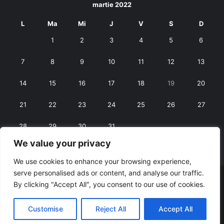
martie 2022
L
Ma
Mi
J
V
S
D
1
2
3
4
5
6
7
8
9
10
11
12
13
14
15
16
17
18
19
20
21
22
23
24
25
26
27
28
29
30
31
We value your privacy
« feb.
apr. »
We use cookies to enhance your browsing experience,
serve personalised ads or content, and analyse our traffic.
© Copyright 2026, All Rights Reserved |
RexNet
By clicking "Accept All", you consent to our use of cookies.
Facebook
Customise
Reject All
Accept All