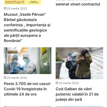
semnat vineri contractul
25 martie 2022
Muzeul „Vasile Pârvan”
Bârlad găzduiește
conferința „ Importanţa şi
semnificaţiile geologice
ale părţii europene a
României”
25 martie 2022
Peste 3.700 de noi cazuri
25 martie 2022
Covid-19 înregistrate în
Cod Galben de vânt
ultimele 24 de ore
puternic valabil în 21 de
județe din țară