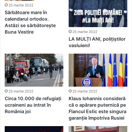
25 martie 2022
Sărbătoare mare în
calendarul ortodox.
Astăzi se sărbătorește
Buna Vestire
25 martie 2022
LA MULȚI ANI, polițiștilor
vasluieni!
25 martie 2022
25 martie 2022
Klaus Iohannis consideră
Circa 10.000 de refugiați
că o apărare puternică pe
ucraineni au intrat în
Flancul Estic este singura
România joi
garanţie împotriva Rusiei