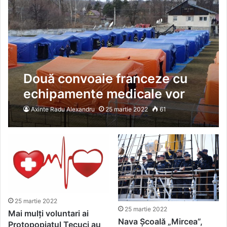
Două convoaie franceze cu
echipamente medicale vor
ajunge la hub-ul din Suceava
Axinte Radu Alexandru
25 martie 2022
61
25 martie 2022
25 martie 2022
Mai mulți voluntari ai
Nava Școală „Mircea”,
Protopopiatul Tecuci au