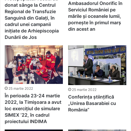
Ambasadorul Onorific în
donat sânge la Centrul
Serviciul României pe
Regional de Transfuzie
mările și oceanele lumii,
Sanguină din Galaţi, în
pornește în primul marș
cadrul unei campanii
din acest an
iniţiate de Arhiepiscopia
Dunării de Jos
25 martie 2022
25 martie 2022
În perioada 23-24 martie
Conferința științifică
2022, la Timișoara a avut
„Unirea Basarabiei cu
loc exercițiul de simulare
România”
SIMEX ‘22, în cadrul
proiectului INDIMA