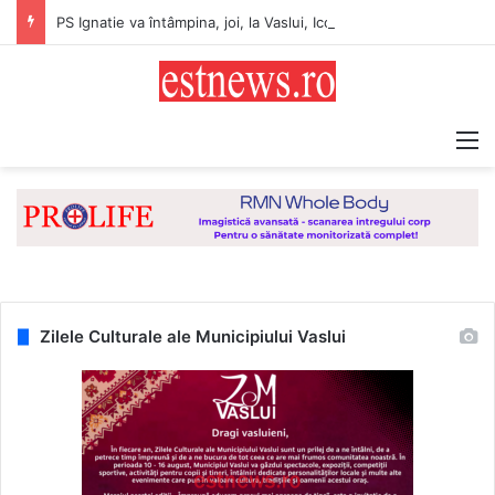
PS Ignatie va întâmpina, joi, la Vaslui, Icoana făcătoare de minuni a Maicii Domnului, de la Mănăstirea Hadâmbu
M
Zilele Culturale ale Municipiului Vaslui