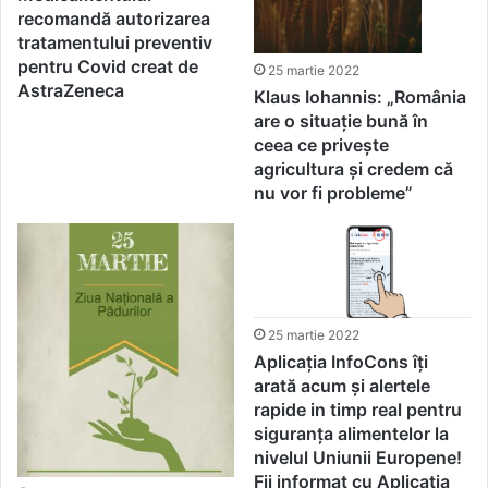
recomandă autorizarea
tratamentului preventiv
pentru Covid creat de
25 martie 2022
AstraZeneca
Klaus Iohannis: „România
are o situație bună în
ceea ce privește
agricultura și credem că
nu vor fi probleme”
25 martie 2022
Aplicația InfoCons îți
arată acum și alertele
rapide in timp real pentru
siguranța alimentelor la
nivelul Uniunii Europene!
Fii informat cu Aplicația