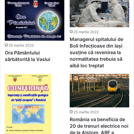
25 martie 2022
Managerul spitalului de
Boli Infecţioase din Iaşi
25 martie 2022
susține că revenirea la
Ora Pământului
normalitatea trebuia să
sărbătorită la Vaslui
aibă loc treptat
25 martie 2022
România va beneficia de
20 de trenuri electrice noi
de la Alstom. ARF a