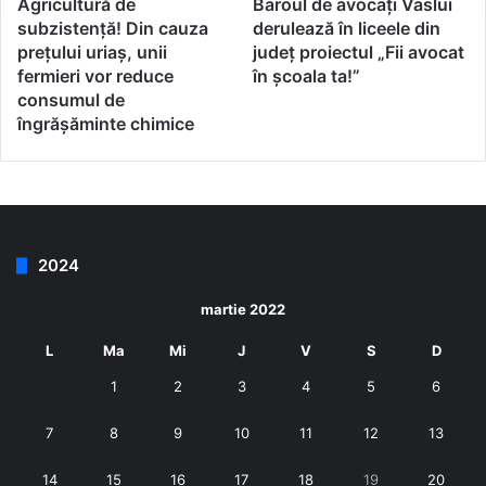
Agricultură de
Baroul de avocați Vaslui
subzistență! Din cauza
derulează în liceele din
prețului uriaș, unii
județ proiectul „Fii avocat
fermieri vor reduce
în școala ta!”
consumul de
îngrășăminte chimice
2024
martie 2022
L
Ma
Mi
J
V
S
D
1
2
3
4
5
6
7
8
9
10
11
12
13
14
15
16
17
18
19
20