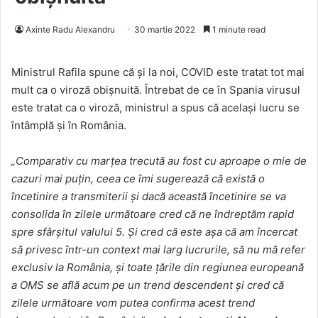
Axinte Radu Alexandru
30 martie 2022
1 minute read
Ministrul Rafila spune că și la noi, COVID este tratat tot mai
mult ca o viroză obişnuită. Întrebat de ce în Spania virusul
este tratat ca o viroză, ministrul a spus că acelaşi lucru se
întâmplă şi în România.
„Comparativ cu marţea trecută au fost cu aproape o mie de
cazuri mai puţin, ceea ce îmi sugerează că există o
încetinire a transmiterii şi dacă această încetinire se va
consolida în zilele următoare cred că ne îndreptăm rapid
spre sfârşitul valului 5. Şi cred că este aşa că am încercat
să privesc într-un context mai larg lucrurile, să nu mă refer
exclusiv la România, şi toate ţările din regiunea europeană
a OMS se află acum pe un trend descendent şi cred că
zilele următoare vom putea confirma acest trend