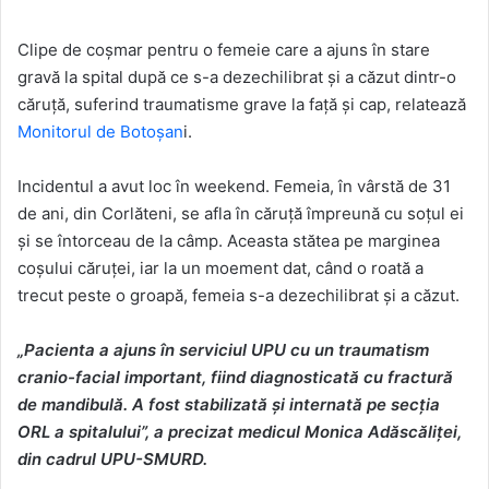
Clipe de coșmar pentru o femeie care a ajuns în stare
gravă la spital după ce s-a dezechilibrat şi a căzut dintr-o
căruţă, suferind traumatisme grave la față și cap, relatează
Monitorul de Botoșan
i.
Incidentul a avut loc în weekend. Femeia, în vârstă de 31
de ani, din Corlăteni, se afla în căruţă împreună cu soţul ei
şi se întorceau de la câmp. Aceasta stătea pe marginea
coşului căruţei, iar la un moement dat, când o roată a
trecut peste o groapă, femeia s-a dezechilibrat şi a căzut.
„Pacienta a ajuns în serviciul UPU cu un traumatism
cranio-facial important, fiind diagnosticată cu fractură
de mandibulă. A fost stabilizată şi internată pe secția
ORL a spitalului”, a precizat medicul Monica Adăscăliţei,
din cadrul UPU-SMURD.