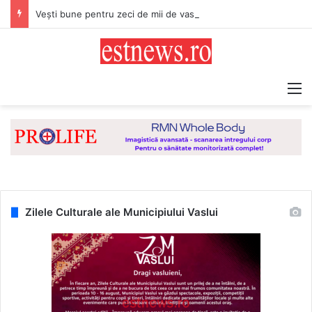
Vești bune pentru zeci de mii de vasluieni! Plățile alocațiilor, indemnizațiilor și stimulentelor, efectuate mai devreme în luna august 2026
M
Zilele Culturale ale Municipiului Vaslui