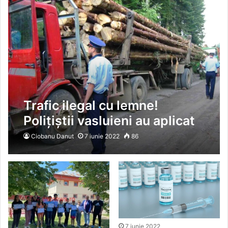
Trafic ilegal cu lemne!
Polițiștii vasluieni au aplicat
amenzi și au confiscat
Ciobanu Danut
7 iunie 2022
86
material lemnos
7 iunie 2022