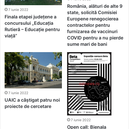
România, alături de alte 9
7 iunie 2022
state, solicită Comisiei
Finala etapei județene a
Europene renegocierea
concursului „Educația
contractelor pentru
Rutieră – Educație pentru
furnizarea de vaccinuri
viață”
COVID pentru a nu pierde
sume mari de bani
7 iunie 2022
UAIC a câștigat patru noi
proiecte de cercetare
7 iunie 2022
Open call: Bienala