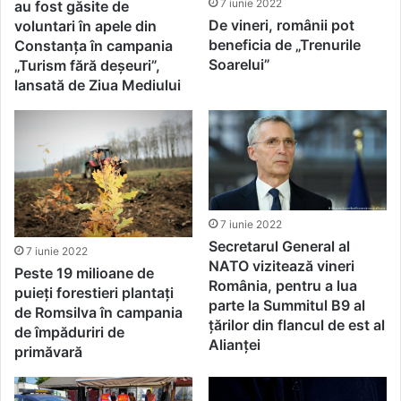
7 iunie 2022
au fost găsite de
De vineri, românii pot
voluntari în apele din
beneficia de „Trenurile
Constanța în campania
Soarelui”
„Turism fără deșeuri”,
lansată de Ziua Mediului
7 iunie 2022
Secretarul General al
7 iunie 2022
NATO vizitează vineri
Peste 19 milioane de
România, pentru a lua
puieți forestieri plantați
parte la Summitul B9 al
de Romsilva în campania
țărilor din flancul de est al
de împăduriri de
Alianței
primăvară