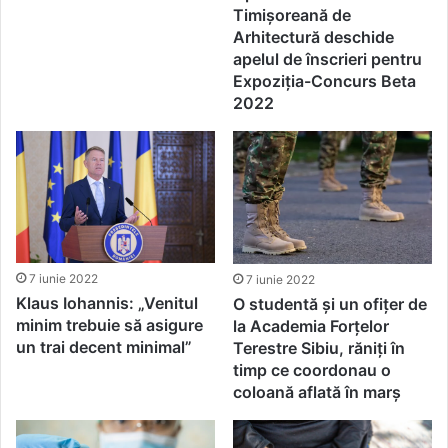
Timișoreană de
Arhitectură deschide
apelul de înscrieri pentru
Expoziția-Concurs Beta
2022
7 iunie 2022
7 iunie 2022
Klaus Iohannis: „Venitul
O studentă și un ofițer de
minim trebuie să asigure
la Academia Forțelor
un trai decent minimal”
Terestre Sibiu, răniți în
timp ce coordonau o
coloană aflată în marș