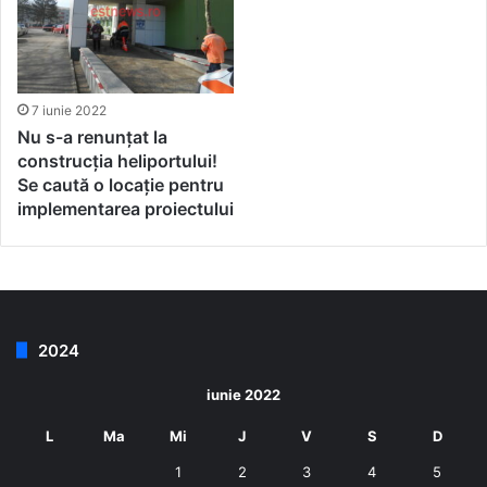
7 iunie 2022
Nu s-a renunțat la
construcția heliportului!
Se caută o locație pentru
implementarea proiectului
2024
iunie 2022
L
Ma
Mi
J
V
S
D
1
2
3
4
5