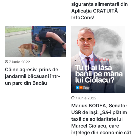
siguranța alimentară din
Aplicația GRATUITĂ
InfoCons!
7 iunie 2022
Câine agresiv, prins de
jandarmii băcăuani într-
un parc din Bacău
7 iunie 2022
Marius BODEA, Senator
USR de Iaşi: „Să-i plătim
taxă de solidaritate lui
Marcel Ciolacu, care
înțelege din economie cât