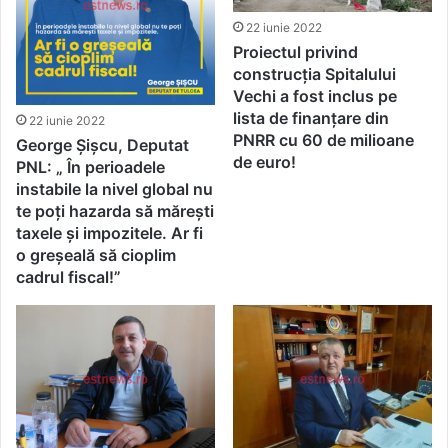
22 iunie 2022
Proiectul privind
construcția Spitalului
Vechi a fost inclus pe
lista de finanțare din
22 iunie 2022
PNRR cu 60 de milioane
George Șișcu, Deputat
de euro!
PNL: „ În perioadele
instabile la nivel global nu
te poți hazarda să mărești
taxele și impozitele. Ar fi
o greșeală să cioplim
cadrul fiscal!”