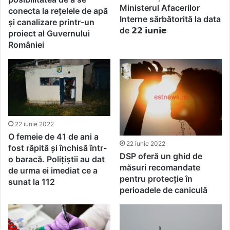
Ministerul Afacerilor
conecta la rețelele de apă
Interne sărbătorită la data
și canalizare printr-un
de 𝟮𝟮 𝗶𝘂𝗻𝗶𝗲
proiect al Guvernului
României
22 iunie 2022
O femeie de 41 de ani a
22 iunie 2022
fost răpită și închisă într-
DSP oferă un ghid de
o baracă. Polițiștii au dat
măsuri recomandate
de urma ei imediat ce a
pentru protecție în
sunat la 112
perioadele de caniculă