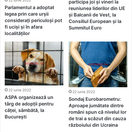
22 iunie 2022
participa joi și vineri la
Parlamentul a adoptat
reuniunea liderilor din UE
legea prin care urșii
și Balcanii de Vest, la
considerați periculoși pot
Consiliul European și la
fi uciși și în afara
Summitul Euro
localităților
22 iunie 2022
22 iunie 2022
ASPA organizează un
Sondaj Eurobarometru:
târg de adopții pentru
Aproape jumătate dintre
căței, sâmbătă, la
români spun că nivelul lor
București
de trai a scăzut din cauza
războiului din Ucraina