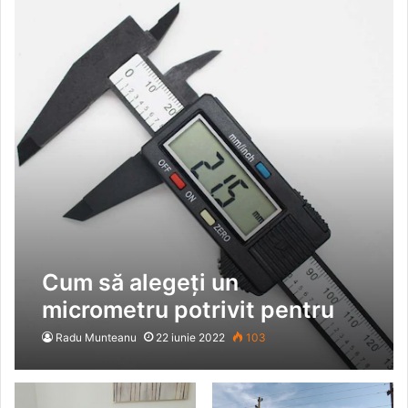
Cum să alegeți un
micrometru potrivit pentru
nevoile dumneavoastră
Radu Munteanu
22 iunie 2022
103