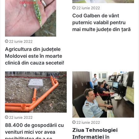
22 iunie 2022
Cod Galben de vânt
puternic valabil pentru
mai multe județe din țară
22 iunie 2022
Agricultura din județele
Moldovei este în moarte
clinică din cauza secetei!
22 iunie 2022
22 iunie 2022
88.400 de gospodării cu
𝗭𝗶𝘂𝗮 𝗧𝗲𝗵𝗻𝗼𝗹𝗼𝗴𝗶𝗲𝗶
venituri mici vor avea
𝗜𝗻𝗳𝗼𝗿𝗺𝗮𝘁̦𝗶𝗲𝗶 în
posibilitatea de a se