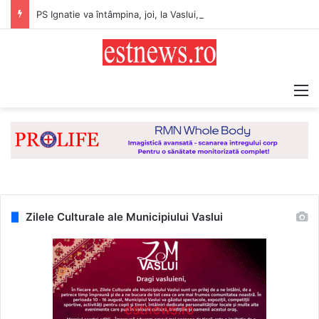
PS Ignatie va întâmpina, joi, la Vaslui, Icoana făcătoare de minuni a Maicii Domnului, de la Mănăstirea Hadâmbu
M
Zilele Culturale ale Municipiului Vaslui