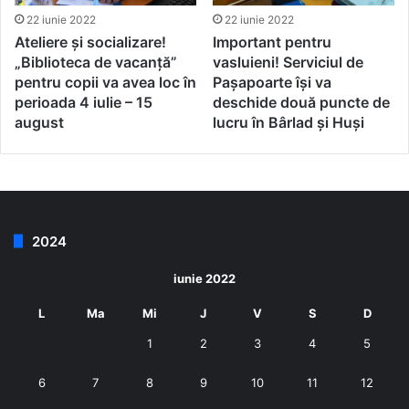
22 iunie 2022
22 iunie 2022
Ateliere și socializare!
Important pentru
„Biblioteca de vacanță”
vasluieni! Serviciul de
pentru copii va avea loc în
Pașapoarte își va
perioada 4 iulie – 15
deschide două puncte de
august
lucru în Bârlad și Huși
2024
iunie 2022
L
Ma
Mi
J
V
S
D
1
2
3
4
5
6
7
8
9
10
11
12