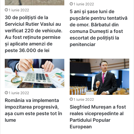
1 iunie 2022
1 iunie 2022
5 ani și șase luni de
30 de polițiști de la
pușcărie pentru tentativă
Serviciul Rutier Vaslui au
de omor. Bărbatul din
verificat 220 de vehicule.
comuna Dumești a fost
Au fost reținute permise
escortat de polițiști la
și aplicate amenzi de
penitenciar
peste 36.000 de lei
1 iunie 2022
1 iunie 2022
România va implementa
Siegfried Mureșan a fost
impozitarea progresivă,
reales vicepreședinte al
așa cum este peste tot în
Partidului Popular
lume
European