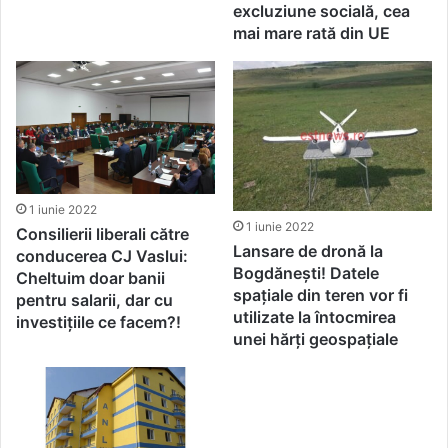
excluziune socială, cea
mai mare rată din UE
1 iunie 2022
1 iunie 2022
Consilierii liberali către
Lansare de dronă la
conducerea CJ Vaslui:
Bogdănești! Datele
Cheltuim doar banii
spațiale din teren vor fi
pentru salarii, dar cu
utilizate la întocmirea
investițiile ce facem?!
unei hărți geospațiale