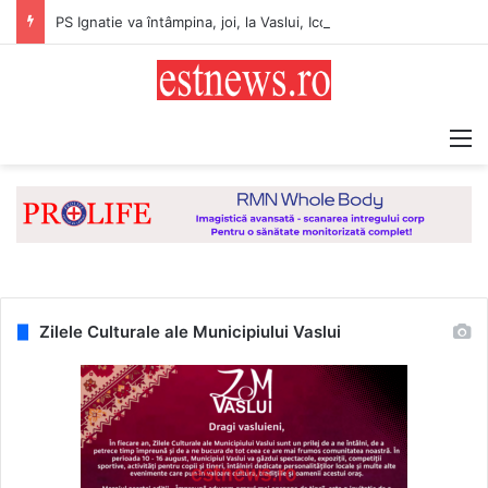
PS Ignatie va întâmpina, joi, la Vaslui, Icoana făcătoare de minuni a Maicii Domnului, de la Mănăstirea Hadâmbu
M
Zilele Culturale ale Municipiului Vaslui