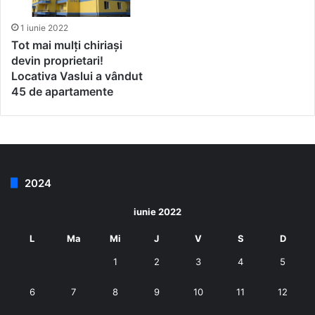
1 iunie 2022
Tot mai mulți chiriași
devin proprietari!
Locativa Vaslui a vândut
45 de apartamente
2024
iunie 2022
L
Ma
Mi
J
V
S
D
1
2
3
4
5
6
7
8
9
10
11
12