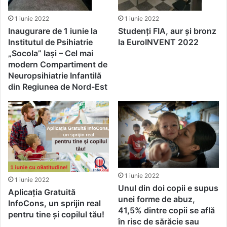
1 iunie 2022
1 iunie 2022
Inaugurare de 1 iunie la
Studenți FIA, aur și bronz
Institutul de Psihiatrie
la EuroINVENT 2022
„Socola” Iași – Cel mai
modern Compartiment de
Neuropsihiatrie Infantilă
din Regiunea de Nord-Est
1 iunie 2022
1 iunie 2022
Unul din doi copii e supus
Aplicația Gratuită
unei forme de abuz,
InfoCons, un sprijin real
41,5% dintre copii se află
pentru tine și copilul tău!
în risc de sărăcie sau