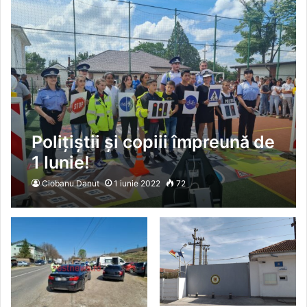
Polițiștii și copiii împreună de
1 Iunie!
Ciobanu Danut
1 iunie 2022
72