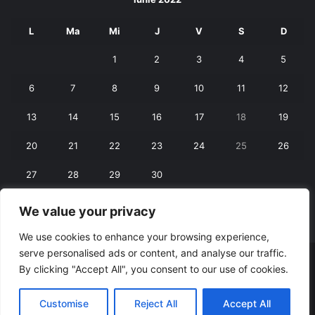
L
Ma
Mi
J
V
S
D
1
2
3
4
5
6
7
8
9
10
11
12
13
14
15
16
17
18
19
20
21
22
23
24
25
26
27
28
29
30
We value your privacy
« mai
iul. »
We use cookies to enhance your browsing experience,
serve personalised ads or content, and analyse our traffic.
© Copyright 2026, All Rights Reserved |
RexNet
By clicking "Accept All", you consent to our use of cookies.
Facebook
Customise
Reject All
Accept All