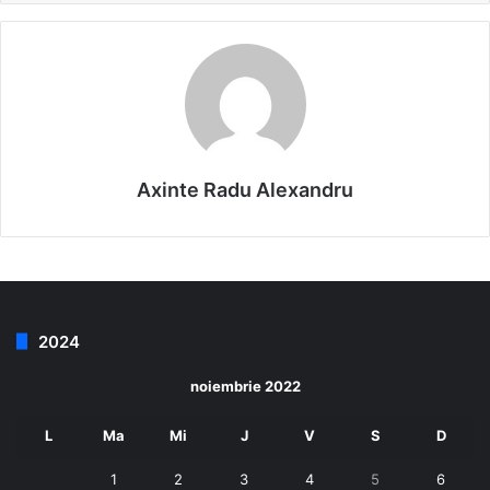
Axinte Radu Alexandru
2024
noiembrie 2022
L
Ma
Mi
J
V
S
D
1
2
3
4
5
6