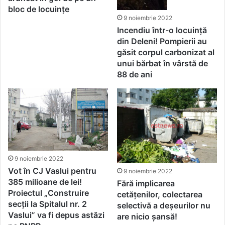
bloc de locuințe
9 noiembrie 2022
Incendiu într-o locuință
din Deleni! Pompierii au
găsit corpul carbonizat al
unui bărbat în vârstă de
88 de ani
9 noiembrie 2022
Vot în CJ Vaslui pentru
9 noiembrie 2022
385 milioane de lei!
Fără implicarea
Proiectul „Construire
cetățenilor, colectarea
secții la Spitalul nr. 2
selectivă a deșeurilor nu
Vaslui” va fi depus astăzi
are nicio șansă!