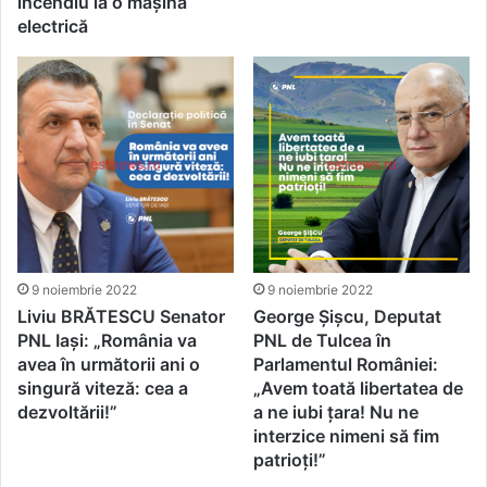
incendiu la o maşină
electrică
9 noiembrie 2022
9 noiembrie 2022
Liviu BRĂTESCU Senator
George Șișcu, Deputat
PNL Iași: „România va
PNL de Tulcea în
avea în următorii ani o
Parlamentul României:
singură viteză: cea a
„Avem toată libertatea de
dezvoltării!”
a ne iubi țara! Nu ne
interzice nimeni să fim
patrioți!”