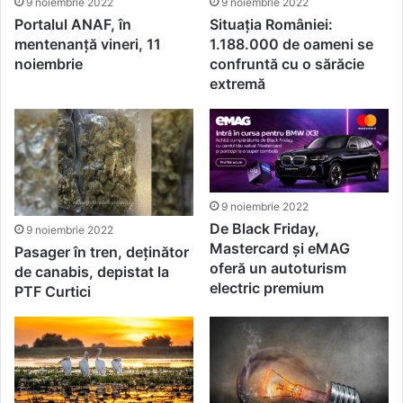
9 noiembrie 2022
9 noiembrie 2022
Situația României:
Portalul ANAF, în
1.188.000 de oameni se
mentenanță vineri, 11
confruntă cu o sărăcie
noiembrie
extremă
9 noiembrie 2022
De Black Friday,
9 noiembrie 2022
Mastercard și eMAG
Pasager în tren, deţinător
oferă un autoturism
de canabis, depistat la
electric premium
PTF Curtici