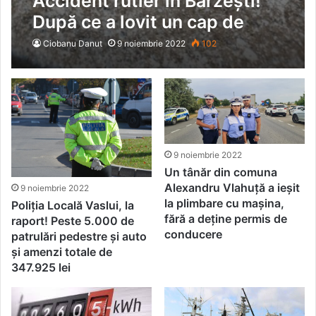
Accident rutier în Bârzești!
După ce a lovit un cap de
pod, autoturismul avariat a
Ciobanu Danut
9 noiembrie 2022
102
ieșit mult în afara
carosabilului
9 noiembrie 2022
Un tânăr din comuna
Alexandru Vlahuță a ieșit
9 noiembrie 2022
la plimbare cu mașina,
Poliția Locală Vaslui, la
fără a deține permis de
raport! Peste 5.000 de
conducere
patrulări pedestre și auto
și amenzi totale de
347.925 lei