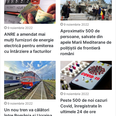
9 noiembrie 2022
9 noiembrie 2022
Aproximativ 500 de
ANRE a amendat mai
persoane, salvate din
mulți furnizori de energie
apele Marii Mediterane de
electrică pentru emiterea
poliţiştii de frontieră
cu întârziere a facturilor
români
9 noiembrie 2022
Peste 500 de noi cazuri
9 noiembrie 2022
Covid, înregistrate în
Un nou tren va călători
ultimele 24 de ore
între România și Ucraina