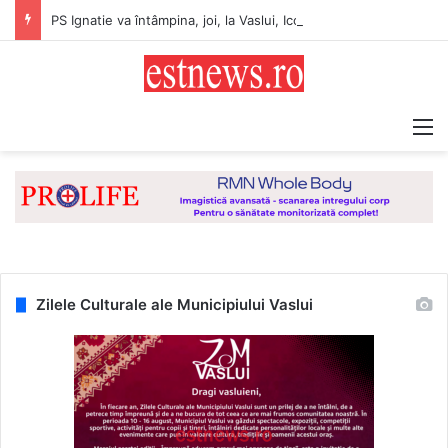
PS Ignatie va întâmpina, joi, la Vaslui, Icoana făcătoare de minuni a Maicii Domnului, de la Mănăstirea Hadâmbu
M
Zilele Culturale ale Municipiului Vaslui