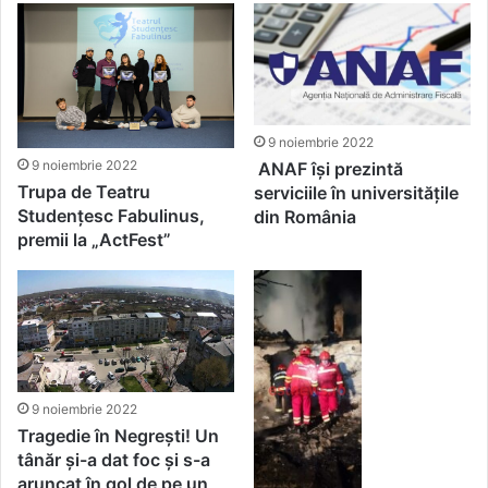
9 noiembrie 2022
9 noiembrie 2022
ANAF își prezintă
Trupa de Teatru
serviciile în universitățile
Studențesc Fabulinus,
din România
premii la „ActFest”
9 noiembrie 2022
Tragedie în Negrești! Un
tânăr și-a dat foc și s-a
aruncat în gol de pe un