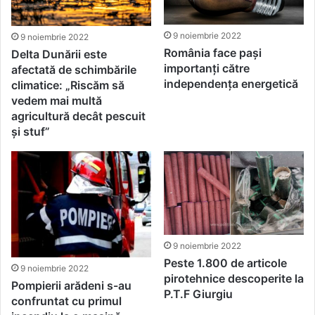
9 noiembrie 2022
9 noiembrie 2022
România face paşi
Delta Dunării este
importanţi către
afectată de schimbările
independenţa energetică
climatice: „Riscăm să
vedem mai multă
agricultură decât pescuit
și stuf”
9 noiembrie 2022
Peste 1.800 de articole
9 noiembrie 2022
pirotehnice descoperite la
Pompierii arădeni s-au
P.T.F Giurgiu
confruntat cu primul