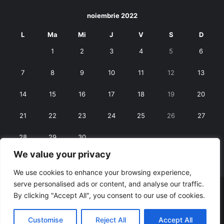
noiembrie 2022
L
Ma
Mi
J
V
S
D
1
2
3
4
5
6
7
8
9
10
11
12
13
14
15
16
17
18
19
20
21
22
23
24
25
26
27
28
29
30
We value your privacy
« oct.
dec. »
We use cookies to enhance your browsing experience,
serve personalised ads or content, and analyse our traffic.
© Copyright 2026, All Rights Reserved |
RexNet
By clicking "Accept All", you consent to our use of cookies.
Facebook
Customise
Reject All
Accept All