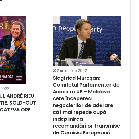
”
2 noiembrie 2022
Siegfried Mureșan:
Comitetul Parlamentar de
 2022
Asociere UE – Moldova
L ANDRÉ RIEU
cere începerea
RTIE, SOLD-OUT
negocierilor de aderare
 CÂTEVA ORE
cât mai repede după
îndeplinirea
recomandărilor transmise
de Comisia Europeană