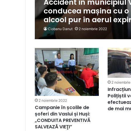
Accident în municipiul V
conducea mașina cu o a
alcool pur în aerul expi
Ciobanu Danut
2 noiembrie 2022
2 noiembrie
Infracțiun
Polițiștii 
2 noiembrie 2022
efectueaz
Campanie în școlile de
de mai m
șoferi din Vaslui și Huși:
„CONDUITA PREVENTIVĂ
SALVEAZĂ VIEŢI”