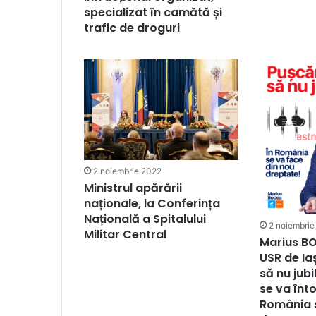
specializat în camătă și
trafic de droguri
2 noiembrie 2022
Ministrul apărării
naționale, la Conferința
Națională a Spitalului
2 noiembrie
Militar Central
Marius B
USR de Iaș
să nu jub
se va înto
România 