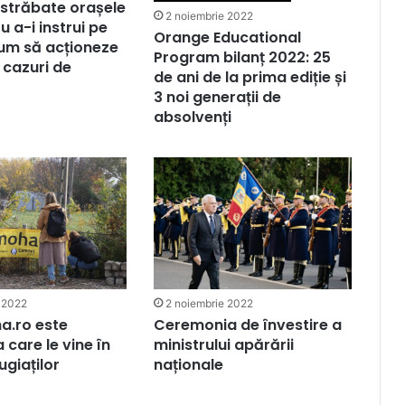
 străbate orașele
2 noiembrie 2022
ru a-i instrui pe
Orange Educational
um să acționeze
Program bilanț 2022: 25
e cazuri de
de ani de la prima ediție și
3 noi generații de
absolvenți
 2022
2 noiembrie 2022
.ro este
Ceremonia de învestire a
 care le vine în
ministrului apărării
ugiaților
naționale