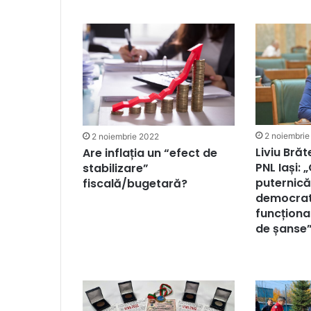
2 noiembrie
2 noiembrie 2022
Liviu Bră
Are inflația un “efect de
PNL Iași: 
stabilizare”
puternică
fiscală/bugetară?
democrat
funcționa
de șanse