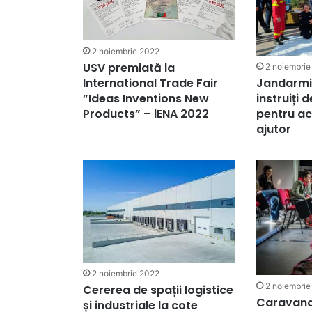
2 noiembrie 2022
USV premiată la
2 noiembrie
Jandarmii
International Trade Fair
instruiți
”Ideas Inventions New
pentru ac
Products” – iENA 2022
ajutor
2 noiembrie 2022
2 noiembrie
Cererea de spații logistice
Caravana
și industriale la cote