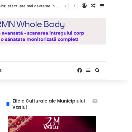
Log In
Random Article
Sidebar
e la Mănăstirea Hadâmbu
Facebook
Sidebar
Search for
t
Zilele Culturale ale Municipiului
Vaslui