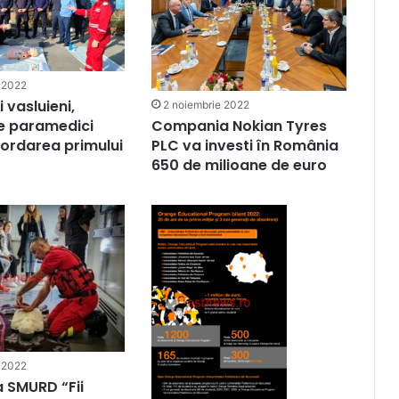
 2022
 vasluieni,
2 noiembrie 2022
 de paramedici
Compania Nokian Tyres
ordarea primului
PLC va investi în România
650 de milioane de euro
 2022
 SMURD “Fii