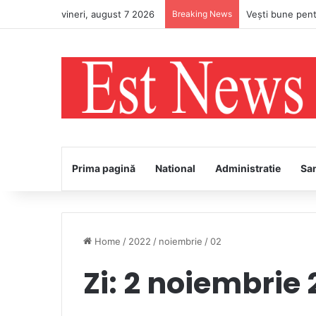
vineri, august 7 2026
Breaking News
PS Ignatie va în
Prima pagină
National
Administratie
Sa
Home
/
2022
/
noiembrie
/
02
Zi:
2 noiembrie 