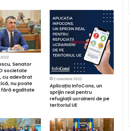
 2022
tescu, Senator
„O societate
, cu adevărat
2 noiembrie 2022
ică, nu poate
Aplicația InfoCons, un
 fără egalitate
sprijin real pentru
”
refugiații ucraineni de pe
teritoriul UE