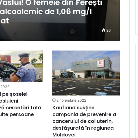
aslui! O femeie din Ferești
lcoolemie de 1,06 mg/l
rat
86
 2022
i pe șosele!
vasluieni
2 noiembrie 2022
Kaufland susține
ă cercetări față
campania de prevenire a
ulte persoane
cancerului de col uterin,
desfășurată în regiunea
Moldovei