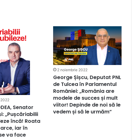
2 noiembrie 2022
George Șișcu, Deputat PNL
de Tulcea în Parlamentul
României: „România are
modele de succes și mult
 2022
viitor! Depinde de noi să le
ODEA, Senator
vedem și să le urmăm”
i: „Pușcăriabilii
ileze încă! Roata
arce, iar în
se va face