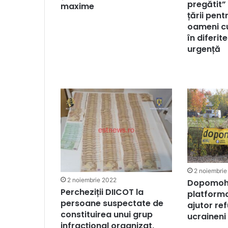
pregătit”
maxime
țării pent
oameni c
în diferit
urgență
2 noiembrie
2 noiembrie 2022
Dopomoha
Percheziții DIICOT la
platforma
persoane suspectate de
ajutor ref
constituirea unui grup
ucraineni
infracțional organizat,