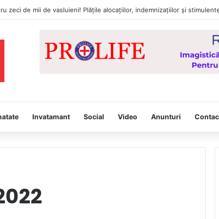
tâmpina, joi, la Vaslui, Icoana făcătoare de minuni a Maicii Domnului, d
natate
Invatamant
Social
Video
Anunturi
Contac
2022