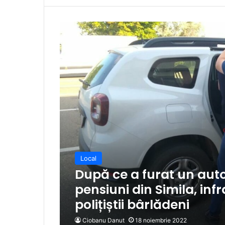
Local
După ce a furat un auto
pensiuni din Simila, infr
polițiștii bârlădeni
Ciobanu Danut
18 noiembrie 2022