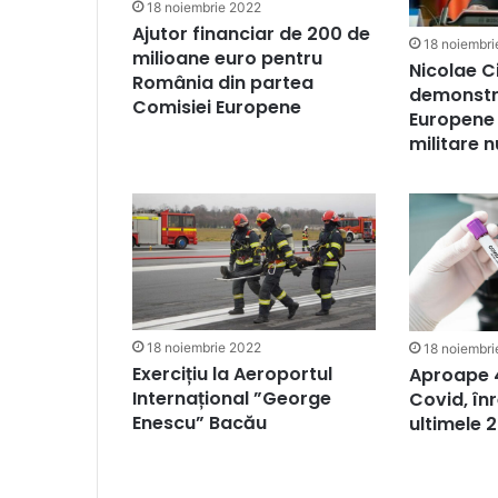
18 noiembrie 2022
Ajutor financiar de 200 de
18 noiembri
milioane euro pentru
Nicolae C
România din partea
demonstr
Comisiei Europene
Europene 
militare 
18 noiembrie 2022
18 noiembri
Exercițiu la Aeroportul
Aproape 4
Internațional ”George
Covid, înr
Enescu” Bacău
ultimele 