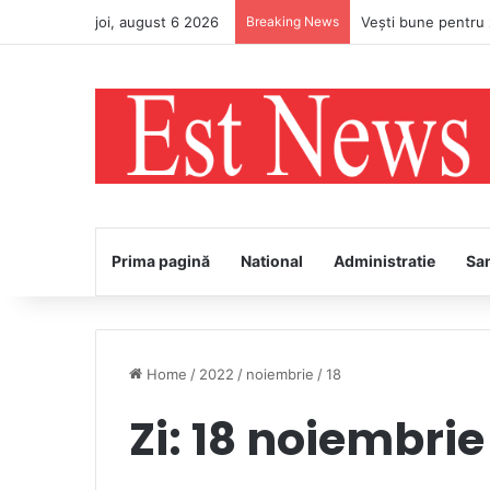
joi, august 6 2026
Breaking News
PS Ignatie va întâm
Prima pagină
National
Administratie
Sa
Home
/
2022
/
noiembrie
/
18
Zi:
18 noiembrie