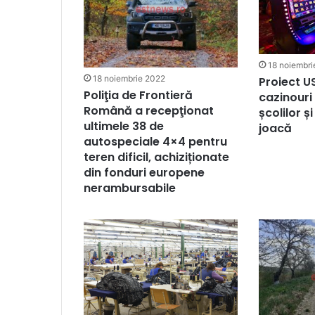
18 noiembri
18 noiembrie 2022
Proiect U
Poliţia de Frontieră
cazinouri
Română a recepţionat
școlilor și
ultimele 38 de
joacă
autospeciale 4×4 pentru
teren dificil, achiziționate
din fonduri europene
nerambursabile