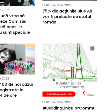
18 noiembrie 2022
e 2022
75% din acţiunile Blue Air
iucă vrea să
vor fi preluate de statul
eze Comisiei
român
că pensiile
nu sunt speciale
e 2022
00 de noi cazuri
egistrate în
24 de ore
18 noiembrie 2022
#BuildingLinksForCommu