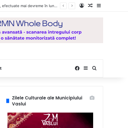
Log In
Random Article
Sidebar
a Mănăstirea Hadâmbu
Facebook
Sidebar
Search for
t
Zilele Culturale ale Municipiului
Vaslui