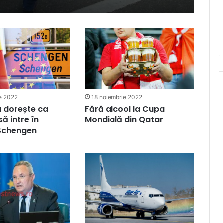
18 noiembrie 2022
e 2022
Fără alcool la Cupa
u dorește ca
Mondială din Qatar
ă intre în
 Schengen