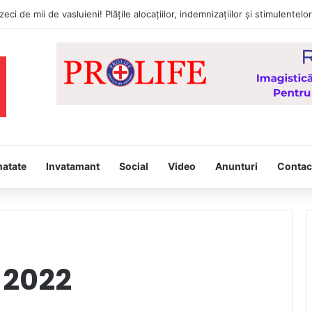
pina, joi, la Vaslui, Icoana făcătoare de minuni a Maicii Domnului, de l
natate
Invatamant
Social
Video
Anunturi
Contac
 2022