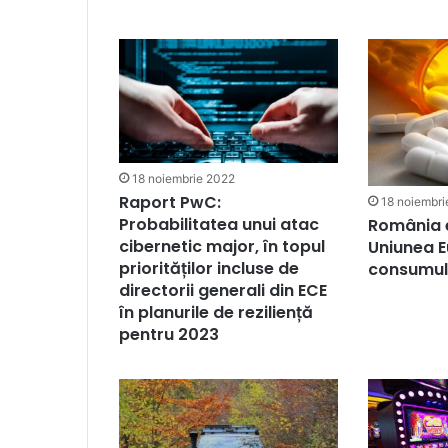
18 noiembrie 2022
Raport PwC:
18 noiembri
Probabilitatea unui atac
România e
cibernetic major, în topul
Uniunea 
priorităților incluse de
consumul 
directorii generali din ECE
în planurile de reziliență
pentru 2023