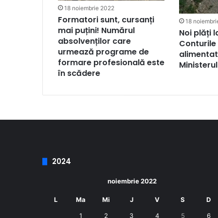
18 noiembrie 2022
Formatori sunt, cursanți
18 noiembri
mai puțini! Numărul
Noi plăți 
absolvenților care
Conturile 
urmează programe de
alimentat
formare profesională este
Ministerul
în scădere
2024
noiembrie 2022
L
Ma
Mi
J
V
S
D
1
2
3
4
5
6