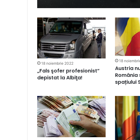
18 noiembri
18 noiembrie 2022
Austria n
„Fals şofer profesionist”
România s
depistat la Albiţa!
spațiului