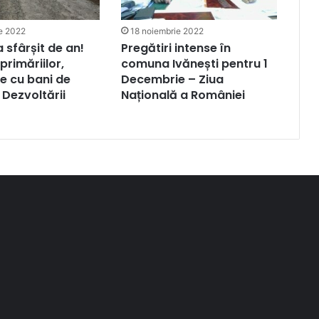
e 2022
18 noiembrie 2022
la sfârșit de an!
Pregătiri intense în
primăriilor,
comuna Ivănești pentru 1
e cu bani de
Decembrie – Ziua
 Dezvoltării
Națională a României