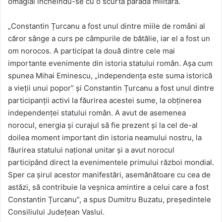
omagial încheindu-se cu o scurtă paradă militară.
„Constantin Țurcanu a fost unul dintre miile de români al
căror sânge a curs pe câmpurile de bătălie, iar el a fost un
om norocos. A participat la două dintre cele mai
importante evenimente din istoria statului român. Așa cum
spunea Mihai Eminescu, „independența este suma istorică
a vieții unui popor” și Constantin Țurcanu a fost unul dintre
participanții activi la făurirea acestei sume, la obținerea
independenței statului român. A avut de asemenea
norocul, energia și curajul să fie prezent și la cel de-al
doilea moment important din istoria neamului nostru, la
făurirea statului național unitar și a avut norocul
participând direct la evenimentele primului război mondial.
Sper ca șirul acestor manifestări, asemănătoare cu cea de
astăzi, să contribuie la veșnica amintire a celui care a fost
Constantin Țurcanu”, a spus Dumitru Buzatu, președintele
Consiliului Județean Vaslui.