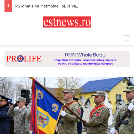
PS Ignatie va întâmpina, joi, la Vaslui, Icoana făcătoare de minuni a Maicii Domnului, de la Mănăstirea Hadâmbu
M