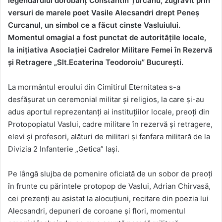
legendarului dorobanț Constantin Țurcanu, zugrăvit prin
versuri de marele poet Vasile Alecsandri drept Peneș
Curcanul, un simbol ce a făcut cinste Vasluiului.
Momentul omagial a fost punctat de autoritățile locale,
la inițiativa Asociației Cadrelor Militare Femei în Rezervă
și Retragere „Slt.Ecaterina Teodoroiu” București.
La mormântul eroului din Cimitirul Eternitatea s-a
desfășurat un ceremonial militar și religios, la care și-au
adus aportul reprezentanți ai instituțiilor locale, preoți din
Protopopiatul Vaslui, cadre militare în rezervă și retragere,
elevi și profesori, alături de militari și fanfara militară de la
Divizia 2 Infanterie „Getica” Iași.
Pe lângă slujba de pomenire oficiată de un sobor de preoți
în frunte cu părintele protopop de Vaslui, Adrian Chirvasă,
cei prezenți au asistat la alocuțiuni, recitare din poezia lui
Alecsandri, depuneri de coroane și flori, momentul