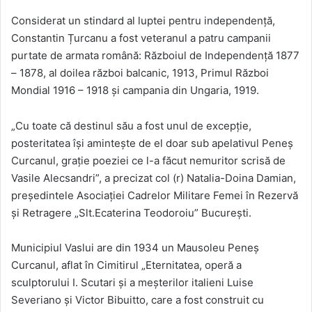
Considerat un stindard al luptei pentru independență,
Constantin Țurcanu a fost veteranul a patru campanii
purtate de armata română: Războiul de Independență 1877
– 1878, al doilea război balcanic, 1913, Primul Război
Mondial 1916 – 1918 şi campania din Ungaria, 1919.
„Cu toate că destinul său a fost unul de excepție,
posteritatea își amintește de el doar sub apelativul Peneș
Curcanul, grație poeziei ce l-a făcut nemuritor scrisă de
Vasile Alecsandri”, a precizat col (r) Natalia-Doina Damian,
președintele Asociației Cadrelor Militare Femei în Rezervă
și Retragere „Slt.Ecaterina Teodoroiu” București.
Municipiul Vaslui are din 1934 un Mausoleu Peneș
Curcanul, aflat în Cimitirul „Eternitatea, operă a
sculptorului I. Scutari și a meșterilor italieni Luise
Severiano și Victor Bibuitto, care a fost construit cu