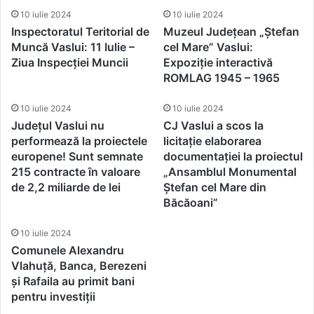
10 iulie 2024
10 iulie 2024
Inspectoratul Teritorial de
Muzeul Județean „Ștefan
Muncă Vaslui: 11 Iulie –
cel Mare” Vaslui:
Ziua Inspecției Muncii
Expoziție interactivă
ROMLAG 1945 – 1965
10 iulie 2024
10 iulie 2024
Județul Vaslui nu
CJ Vaslui a scos la
performează la proiectele
licitație elaborarea
europene! Sunt semnate
documentaţiei la proiectul
215 contracte în valoare
„Ansamblul Monumental
de 2,2 miliarde de lei
Ştefan cel Mare din
Băcăoani”
10 iulie 2024
Comunele Alexandru
Vlahuță, Banca, Berezeni
și Rafaila au primit bani
pentru investiții