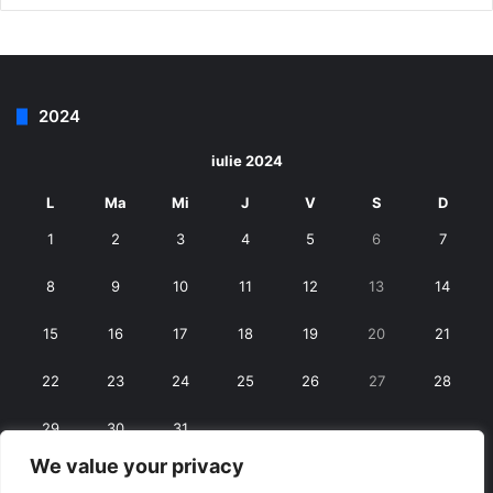
2024
iulie 2024
L
Ma
Mi
J
V
S
D
1
2
3
4
5
6
7
8
9
10
11
12
13
14
15
16
17
18
19
20
21
22
23
24
25
26
27
28
29
30
31
We value your privacy
« iun.
aug. »