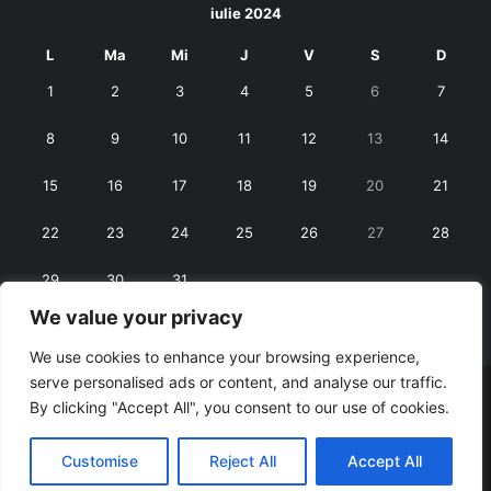
iulie 2024
L
Ma
Mi
J
V
S
D
1
2
3
4
5
6
7
8
9
10
11
12
13
14
15
16
17
18
19
20
21
22
23
24
25
26
27
28
29
30
31
We value your privacy
« iun.
aug. »
We use cookies to enhance your browsing experience,
serve personalised ads or content, and analyse our traffic.
© Copyright 2026, All Rights Reserved |
RexNet
By clicking "Accept All", you consent to our use of cookies.
Facebook
Customise
Reject All
Accept All