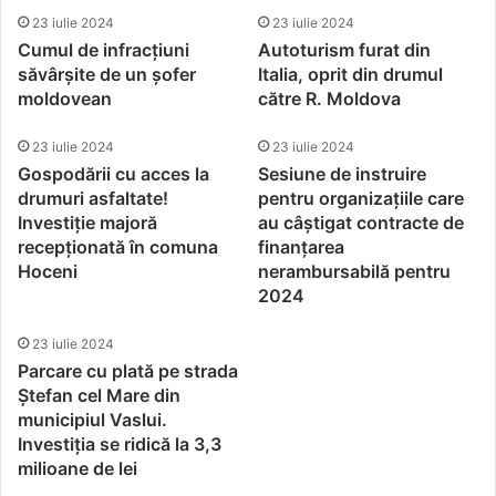
23 iulie 2024
23 iulie 2024
Cumul de infracțiuni
Autoturism furat din
săvârșite de un șofer
Italia, oprit din drumul
moldovean
către R. Moldova
23 iulie 2024
23 iulie 2024
Gospodării cu acces la
Sesiune de instruire
drumuri asfaltate!
pentru organizațiile care
Investiție majoră
au câștigat contracte de
recepționată în comuna
finanţarea
Hoceni
nerambursabilă pentru
2024
23 iulie 2024
Parcare cu plată pe strada
Ştefan cel Mare din
municipiul Vaslui.
Investiția se ridică la 3,3
milioane de lei