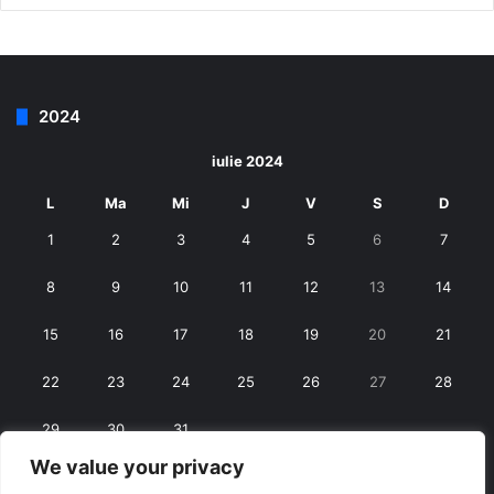
2024
iulie 2024
L
Ma
Mi
J
V
S
D
1
2
3
4
5
6
7
8
9
10
11
12
13
14
15
16
17
18
19
20
21
22
23
24
25
26
27
28
29
30
31
We value your privacy
« iun.
aug. »