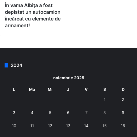
În vama Albița a fost
depistat un autocamion
încărcat cu elemente de
armament!
2024
noiembrie 2025
L
Ma
Mi
J
V
S
D
1
2
3
4
5
6
7
8
9
10
11
12
13
14
15
16