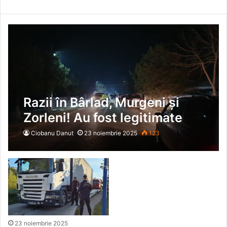
Razii în Bârlad, Murgeni și
Zorleni! Au fost legitimate
peste 160 de persoane, iar
Ciobanu Danut
23 noiembrie 2025
123
120 de vehicule au fost
verificate
23 noiembrie 2025