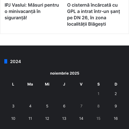
IPJ Vaslui: Măsuri pentru
O cisternă încărcată cu
o minivacanță în
GPL a intrat într-un șanț
siguranță!
pe DN 26, în zona
localității Blăgești
2024
noiembrie 2025
L
Ma
Mi
J
V
S
D
1
2
3
4
5
6
7
8
9
10
11
12
13
14
15
16