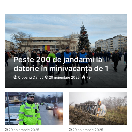
Peste 200 de jandarmi la
datorie în minivacanța de 1
Decembrie
Ciobanu Danut
29 noiembrie 2025
79
29 noiembrie 2025
29 noiembrie 2025