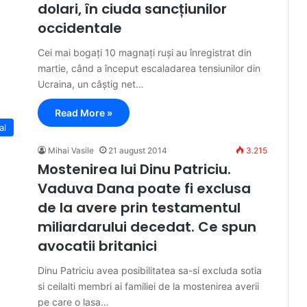
dolari, în ciuda sancțiunilor
occidentale
Cei mai bogați 10 magnați ruși au înregistrat din
martie, când a început escaladarea tensiunilor din
Ucraina, un câștig net…
Read More »
al
Mihai Vasile
21 august 2014
3.215
Mostenirea lui Dinu Patriciu.
Vaduva Dana poate fi exclusa
de la avere prin testamentul
miliardarului decedat. Ce spun
avocatii britanici​
Dinu Patriciu avea posibilitatea sa-si excluda sotia
si ceilalti membri ai familiei de la mostenirea averii
pe care o lasa…