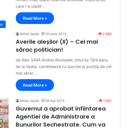
care l-a cladit…
Read More »
ie
Mihai Vasile
19 iunie 2015
2.686
Averile aleșilor (II) – Cel mai
sărac politician!
de Alex SAVA Andrei Abutoaiei, omul lui Tăriceanu
de la Vaslui, candidează cu succes la poziția de cel
mai sărac…
Read More »
Mihai Vasile
28 mai 2015
1.287
Guvernul a aprobat infiintarea
Agentiei de Administrare a
Bunurilor Sechestrate. Cum va