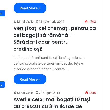
Read More »
al
Mihai Vasile
14 noiembrie 2014
1.702
Veniți toți cei chemați, pentru ca
cei bogați să rămână! –
Sărăcia-i doar pentru
credincioși!
În timp ce țăranii sunt taxați la sânge de stat
pentru suprafețe de teren minuscule, fețele
bisericești scapă oricărui control…
Read More »
ss
Mihai Vasile
22 august 2014
1.816
Averile celor mai bogați 10 ruși
au crescut cu 3 miliarde de