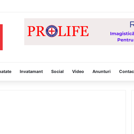
Hristos” – proiect derulat de Asociația Tinerilor Ortodocși Vaslui
natate
Invatamant
Social
Video
Anunturi
Contac