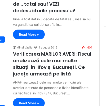
de… tatal sau! VEZI
dedesubturile procesului!
Irinel a fost dat in judecata de tatal sau, insa sa nu
va ganditi ca cei doi se afla in…
Read More »
al
Mihai Vasile
11 august 2015
1.601
Verificarea MARILOR AVERI: Fiscul
analizează cele mai multe
situații în Ilfov și București. Ce
județe urmează pe listă
ANAF realizează cele mai multe verificări ale
averilor deținute de persoanele fizice identificate
cu risc fiscal în Ilfov (34), București…
Read More »