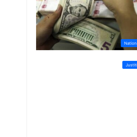
Nation
Justit