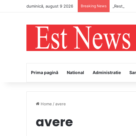
duminică, august 9 2026
Breaking News
„Restart cu 
Prima pagină
National
Administratie
Sa
Home
/
avere
avere