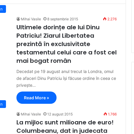
en
Mihai Vasile
8 septembrie 2015
2.276
Ultimele dorințe ale lui Dinu
Patriciu! Ziarul Libertatea
prezintă în exclusivitate
testamentul celui care a fost cel
mai bogat român
Decedat pe 19 august anul trecut la Londra, omul
de afaceri Dinu Patriciu își făcuse ordine în ceea ce
privește…
Read More »
en
Mihai Vasile
12 august 2015
1.766
La mijloc sunt milioane de euro!
Columbeanu, dat in judecata