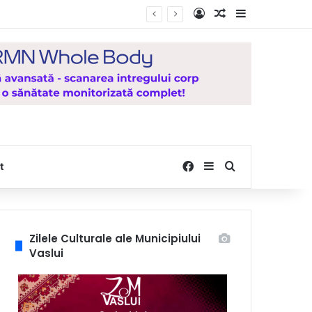
Log In
Random Article
Sidebar
Facebook
Sidebar
Search for
t
Zilele Culturale ale Municipiului
Vaslui