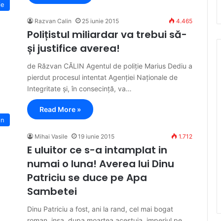
ie
Razvan Calin
25 iunie 2015
4.465
Polițistul miliardar va trebui să-
și justifice averea!
de Răzvan CĂLIN Agentul de poliție Marius Dediu a
pierdut procesul intentat Agenției Naționale de
Integritate și, în consecință, va…
Read More »
en
Mihai Vasile
19 iunie 2015
1.712
E uluitor ce s-a intamplat in
numai o luna! Averea lui Dinu
Patriciu se duce pe Apa
Sambetei
Dinu Patriciu a fost, ani la rand, cel mai bogat
roman, insa, dupa moartea acestuia, imperiul pe