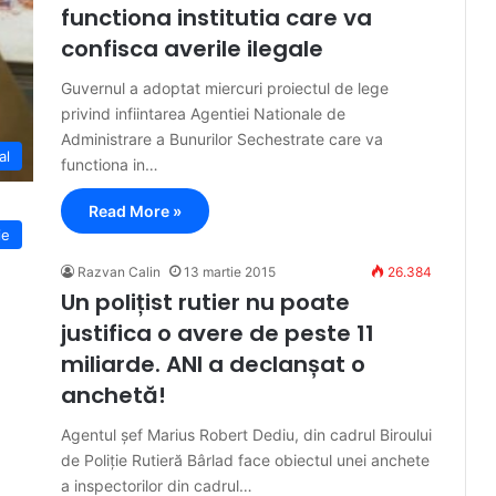
functiona institutia care va
confisca averile ilegale
Guvernul a adoptat miercuri proiectul de lege
privind infiintarea Agentiei Nationale de
Administrare a Bunurilor Sechestrate care va
al
functiona in…
Read More »
ie
Razvan Calin
13 martie 2015
26.384
Un polițist rutier nu poate
justifica o avere de peste 11
miliarde. ANI a declanșat o
anchetă!
Agentul șef Marius Robert Dediu, din cadrul Biroului
de Poliție Rutieră Bârlad face obiectul unei anchete
a inspectorilor din cadrul…