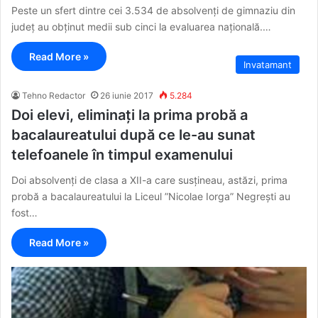
Peste un sfert dintre cei 3.534 de absolvenți de gimnaziu din
județ au obținut medii sub cinci la evaluarea națională.…
Read More »
Invatamant
Tehno Redactor
26 iunie 2017
5.284
Doi elevi, eliminați la prima probă a
bacalaureatului după ce le-au sunat
telefoanele în timpul examenului
Doi absolvenți de clasa a XII-a care susțineau, astăzi, prima
probă a bacalaureatului la Liceul ”Nicolae Iorga” Negrești au
fost…
Read More »