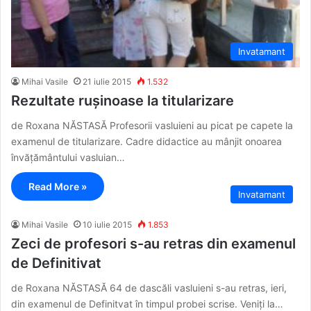
Invatamant
Mihai Vasile
21 iulie 2015
1.532
Rezultate rușinoase la titularizare
de Roxana NĂSTASĂ Profesorii vasluieni au picat pe capete la
examenul de titularizare. Cadre didactice au mânjit onoarea
învățământului vasluian…
Read More »
Invatamant
Mihai Vasile
10 iulie 2015
1.853
Zeci de profesori s-au retras din examenul
de Definitivat
de Roxana NĂSTASĂ 64 de dascăli vasluieni s-au retras, ieri,
din examenul de Definitvat în timpul probei scrise. Veniți la…