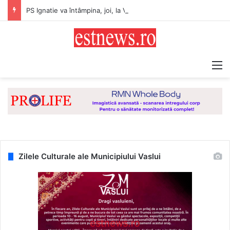
PS Ignatie va întâmpina, joi, la Vaslui, Icoana făcătoare de minuni a Maicii Domnului, de la Mănăstirea Hadâmbu
M
Zilele Culturale ale Municipiului Vaslui