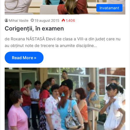
Invatamant
Mihai Vasile
19 august 2015
1.406
Corigenții, în examen
de Roxana NĂSTASĂ Elevii de clasa a VIII-a din județ care nu
au obținut note de trecere la anumite discipline…
Read More »