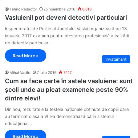
Tehno Redactor
25 noiembrie 2016
6.816
Vasluienii pot deveni detectivi particulari
Inspectoratul de Poliție al Județului Vaslui organizează pe 13
ianuarie 2017 examen pentru atestarea profesională a calității
de detectiv particular.…
Read More »
Invatamant
Mihai Vasile
7 iulie 2016
7.117
Cum se face carte în satele vasluiene: sunt
școli unde au picat examenele peste 90%
dintre elevi!
Din nou, rezultatele la testele naționale obținute de copiii care
au terminat clasa a VIII-a demonstrează că în sistemul
educațional…
Read More »