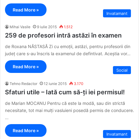
Read More »
Invatamant
Mihai Vasile
9 iulie 2015
1.512
259 de profesori intră astăzi în examen
de Roxana NĂSTASĂ Zi cu emoții, astăzi, pentru profesorii din
județ care s-au înscris la examenul de defintivat. Aceștia vor…
Read More »
Social
Tehno Redactor
12 iunie 2015
3.170
Sfaturi utile – Iată cum să-ți iei permisul!
de Marian MOCANU Pentru că este la modă, sau din strictă
necesitate, tot mai mulți vasluieni posedă permis de conducere.
…
Read More »
Invatamant