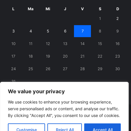
L
Ma
Mi
J
V
S
D
1
2
3
4
5
6
7
8
9
10
11
12
13
14
15
16
17
18
19
20
21
22
23
24
25
26
27
28
29
30
31
We value your privacy
« iul.
We use cookies to enhance your browsing experience,
serve personalised ads or content, and analyse our traffic.
© Copyright 2026, All Rights Reserved |
RexNet
By clicking "Accept All", you consent to our use of cookies.
Facebook
Customise
Reject All
Accept All