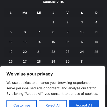
ianuarie 2015
L
Ma
Mi
J
V
S
D
1
2
3
4
5
6
7
8
9
10
11
12
13
14
15
16
17
18
19
20
21
22
23
24
25
26
27
28
29
30
31
We value your privacy
« dec.
feb. »
We use cookies to enhance your browsing experience,
serve personalised ads or content, and analyse our traffic.
© Copyright 2026, All Rights Reserved |
RexNet
By clicking "Accept All", you consent to our use of cookies.
Facebook
Customise
Reject All
Accept All