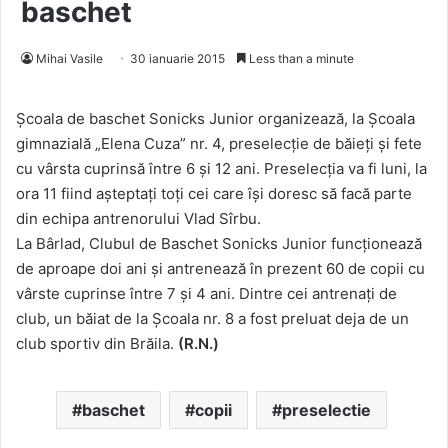
baschet
Mihai Vasile
30 ianuarie 2015
Less than a minute
Școala de baschet Sonicks Junior organizează, la Școala
gimnazială „Elena Cuza” nr. 4, preselecție de băieți și fete
cu vârsta cuprinsă între 6 și 12 ani. Preselecția va fi luni, la
ora 11 fiind așteptați toți cei care își doresc să facă parte
din echipa antrenorului Vlad Sîrbu.
La Bârlad, Clubul de Baschet Sonicks Junior funcționează
de aproape doi ani și antrenează în prezent 60 de copii cu
vârste cuprinse între 7 și 4 ani. Dintre cei antrenați de
club, un băiat de la Școala nr. 8 a fost preluat deja de un
club sportiv din Brăila.
(R.N.)
baschet
copii
preselectie