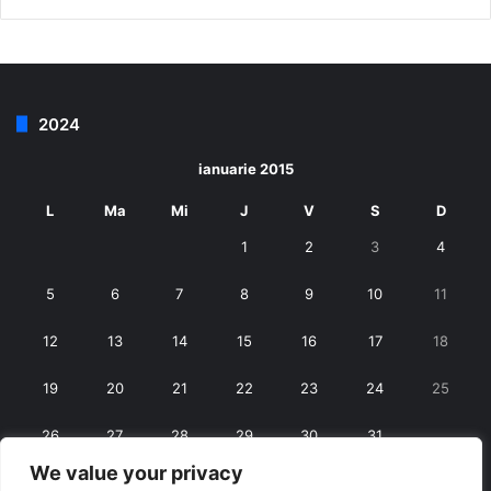
2024
ianuarie 2015
L
Ma
Mi
J
V
S
D
1
2
3
4
5
6
7
8
9
10
11
12
13
14
15
16
17
18
19
20
21
22
23
24
25
26
27
28
29
30
31
We value your privacy
« dec.
feb. »