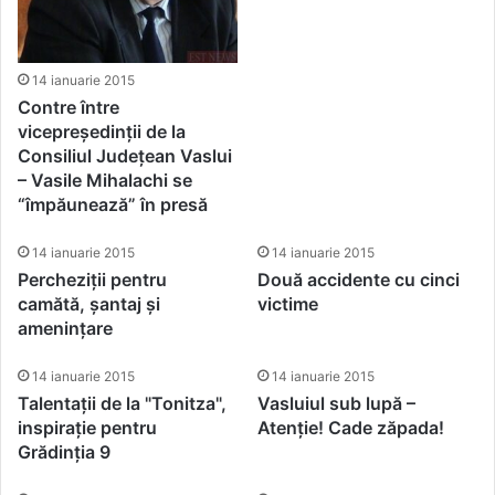
14 ianuarie 2015
Contre între
vicepreședinții de la
Consiliul Județean Vaslui
– Vasile Mihalachi se
“împăunează” în presă
14 ianuarie 2015
14 ianuarie 2015
Percheziții pentru
Două accidente cu cinci
camătă, șantaj și
victime
amenințare
14 ianuarie 2015
14 ianuarie 2015
Talentații de la "Tonitza",
Vasluiul sub lupă –
inspirație pentru
Atenție! Cade zăpada!
Grădinția 9