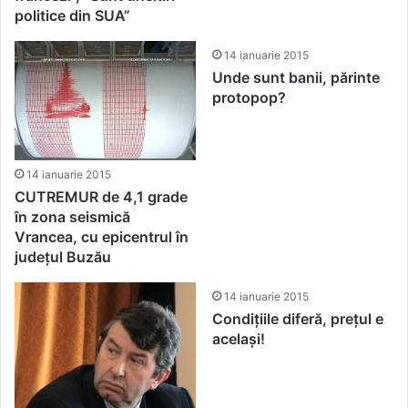
politice din SUA”
14 ianuarie 2015
Unde sunt banii, părinte
protopop?
14 ianuarie 2015
CUTREMUR de 4,1 grade
în zona seismică
Vrancea, cu epicentrul în
județul Buzău
14 ianuarie 2015
Condițiile diferă, prețul e
același!