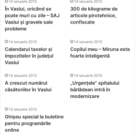
14 ianuarie 2015
14 ianuarie 2015
În Vaslui, oricând se
300 de kilograme de
poate muri cu zile – SAJ
articole pirotehnice,
Vaslui și gravele sale
confiscate
probleme
14 ianuarie 2015
14 ianuarie 2015
Calendarul taxelor și
Copilul meu – Miruna este
impozitelor în județul
foarte inteligentă
Vaslui
14 ianuarie 2015
14 ianuarie 2015
A crescut numărul
„Urgențele” spitalului
căsătoriilor în Vaslui
bârlădean intră în
modernizare
14 ianuarie 2015
Ghișeu special la buletine
pentru programările
online