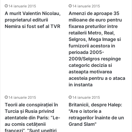
14 ianuarie 2015
14 ianuarie 2015
A murit Valentin Nicolau,
Amenzi de aproape 35
proprietarul editurii
milioane de euro pentru
Nemira si fost sef al TVR
fixarea preturilor intre
retailerii Metro, Real,
Selgros, Mega Image si
furnizorii acestora in
perioada 2005-
2009/Selgros respinge
categoric decizia si
asteapta motivarea
acesteia pentru a o ataca
in instanta
14 ianuarie 2015
14 ianuarie 2015
Teorii ale conspirației în
Britanicii, despre Halep:
Turcia și Rusia privind
"Are o istorie a
atentatele din Paris: ”Le-
retragerilor înainte de un
au comis cetățenii
Grand Slam"
francezi”, ”Sunt uneltiri