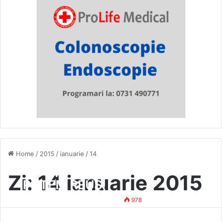
Home
/
2015
/
ianuarie
/
14
Fwd: proiect IMPREUNA
Zi:
14 ianuarie 2015
PUTEM REUSI
Mihai Vasile
14 ianuarie 2015
978