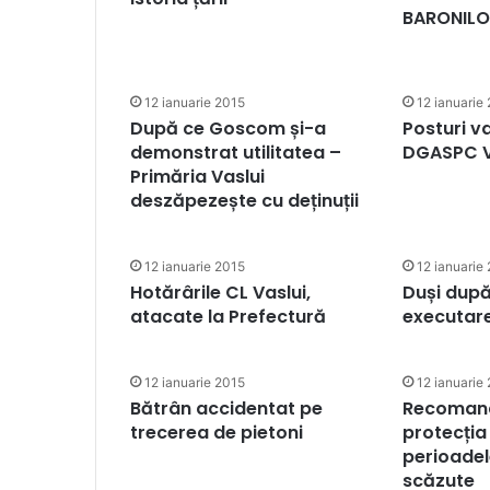
BARONILO
12 ianuarie 2015
12 ianuarie
După ce Goscom și-a
Posturi v
demonstrat utilitatea –
DGASPC V
Primăria Vaslui
deszăpezește cu deținuții
12 ianuarie 2015
12 ianuarie
Hotărârile CL Vaslui,
Duși după
atacate la Prefectură
executar
12 ianuarie 2015
12 ianuarie
Bătrân accidentat pe
Recomand
trecerea de pietoni
protecția 
perioadel
scăzute