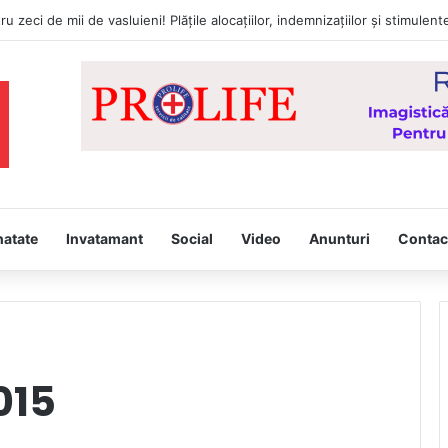
natate
Invatamant
Social
Video
Anunturi
Contac
015