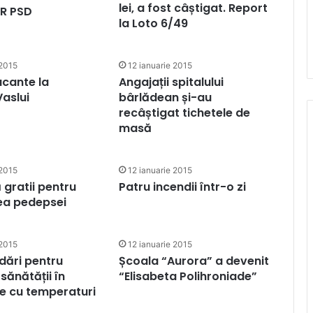
lei, a fost câștigat. Report
R PSD
la Loto 6/49
 2015
12 ianuarie 2015
acante la
Angajații spitalului
aslui
bârlădean și-au
recâștigat tichetele de
masă
 2015
12 ianuarie 2015
 gratii pentru
Patru incendii într-o zi
ea pedepsei
 2015
12 ianuarie 2015
ări pentru
Școala “Aurora” a devenit
sănătății în
“Elisabeta Polihroniade”
e cu temperaturi