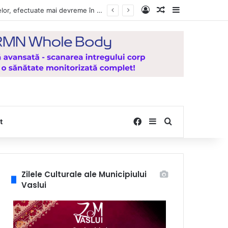
Log In
Random Article
Sidebar
Vești bune pentru zeci de mii de vasluieni! Plățile alocațiilor, indemnizațiilor și stimulentelor, efectuate mai devreme în luna august 2026
Facebook
Sidebar
Search for
t
Zilele Culturale ale Municipiului
Vaslui