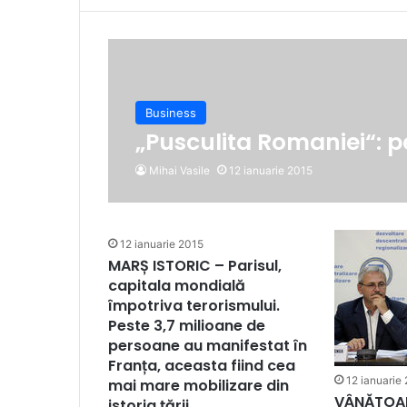
Business
„Pusculita Romaniei“: 
Mihai Vasile
12 ianuarie 2015
12 ianuarie 2015
MARȘ ISTORIC – Parisul,
capitala mondială
împotriva terorismului.
Peste 3,7 milioane de
persoane au manifestat în
Franța, aceasta fiind cea
12 ianuarie
mai mare mobilizare din
VÂNĂTOAR
istoria țării