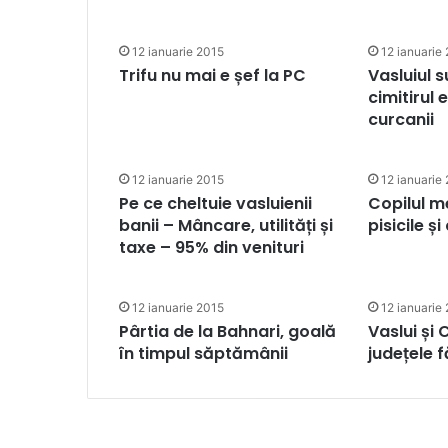
12 ianuarie 2015
12 ianuarie
Trifu nu mai e șef la PC
Vasluiul s
cimitirul
curcanii
12 ianuarie 2015
12 ianuarie
Pe ce cheltuie vasluienii
Copilul m
banii – Mâncare, utilități și
pisicile și
taxe – 95% din venituri
12 ianuarie 2015
12 ianuarie
Pârtia de la Bahnari, goală
Vaslui și
în timpul săptămânii
județele f