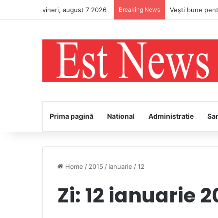
vineri, august 7 2026
Breaking News
Prima pagină
National
Administratie
Sa
Home
/
2015
/
ianuarie
/
12
Zi:
12 ianuarie 2