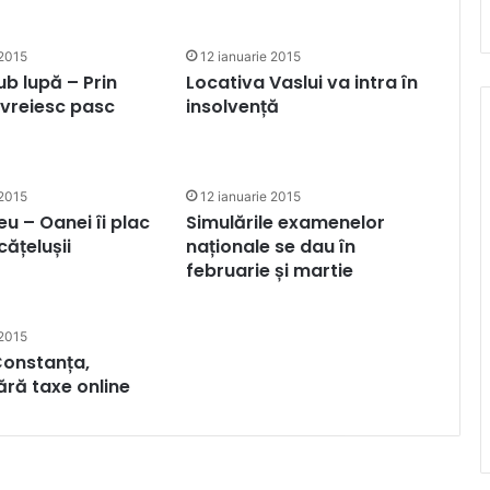
 2015
12 ianuarie 2015
ub lupă – Prin
Locativa Vaslui va intra în
 evreiesc pasc
insolvență
 2015
12 ianuarie 2015
eu – Oanei îi plac
Simulările examenelor
 cățelușii
naționale se dau în
februarie și martie
 2015
 Constanța,
ără taxe online