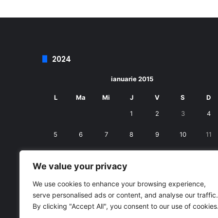
2024
ianuarie 2015
L
Ma
Mi
J
V
S
D
1
2
3
4
5
6
7
8
9
10
11
12
13
14
15
16
17
18
We value your privacy
19
20
21
22
23
24
25
We use cookies to enhance your browsing experience,
serve personalised ads or content, and analyse our traffic.
26
27
28
29
30
31
By clicking "Accept All", you consent to our use of cookies
« dec.
feb. »