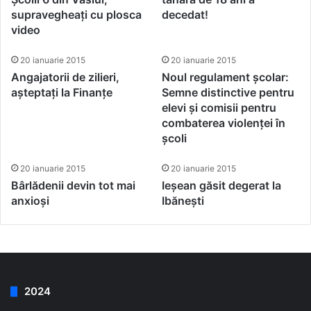
supravegheați cu plosca
decedat!
video
20 ianuarie 2015
20 ianuarie 2015
Angajatorii de zilieri,
Noul regulament școlar:
așteptați la Finanțe
Semne distinctive pentru
elevi și comisii pentru
combaterea violenței în
școli
20 ianuarie 2015
20 ianuarie 2015
Bârlădenii devin tot mai
Ieșean găsit degerat la
anxioși
Ibănești
2024