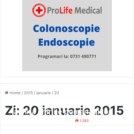
Home
/
2015
/
ianuarie
/
20
Vasluienii muncitori vor
Zi:
20 ianuarie 2015
achita chiriile pomanagiilor:
Locativa vrea subvenții
Mihai Vasile
20 ianuarie 2015
1.383
pentru datornici