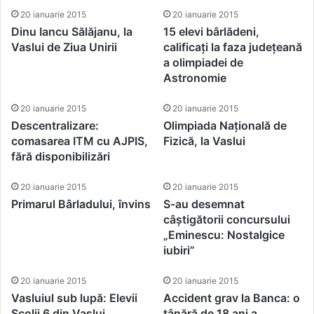
20 ianuarie 2015
20 ianuarie 2015
Dinu Iancu Sălăjanu, la
15 elevi bârlădeni,
Vaslui de Ziua Unirii
calificați la faza județeană
a olimpiadei de
Astronomie
20 ianuarie 2015
20 ianuarie 2015
Descentralizare:
Olimpiada Națională de
comasarea ITM cu AJPIS,
Fizică, la Vaslui
fără disponibilizări
20 ianuarie 2015
20 ianuarie 2015
Primarul Bârladului, învins
S-au desemnat
câștigătorii concursului
„Eminescu: Nostalgice
iubiri”
20 ianuarie 2015
20 ianuarie 2015
Vasluiul sub lupă: Elevii
Accident grav la Banca: o
Școlii 6 din Vaslui,
tânără de 18 ani a