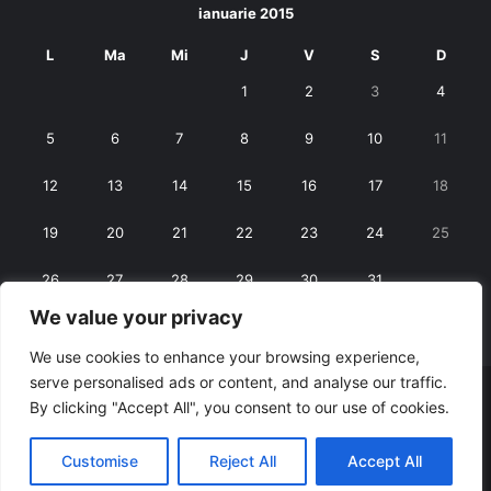
ianuarie 2015
L
Ma
Mi
J
V
S
D
1
2
3
4
5
6
7
8
9
10
11
12
13
14
15
16
17
18
19
20
21
22
23
24
25
26
27
28
29
30
31
We value your privacy
« dec.
feb. »
We use cookies to enhance your browsing experience,
serve personalised ads or content, and analyse our traffic.
© Copyright 2026, All Rights Reserved |
RexNet
By clicking "Accept All", you consent to our use of cookies.
Facebook
Customise
Reject All
Accept All