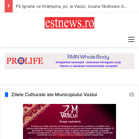
PS Ignatie va întâmpina, joi, la Vaslui, Icoana făcătoare de minuni a Maicii Domnului, de la Mănăstirea Hadâmbu
M
Zilele Culturale ale Municipiului Vaslui