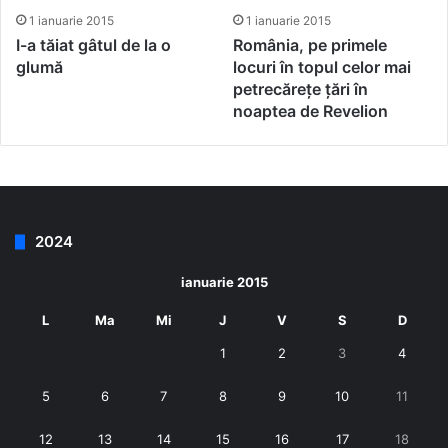
1 ianuarie 2015
1 ianuarie 2015
I-a tăiat gâtul de la o
România, pe primele
glumă
locuri în topul celor mai
petrecărețe țări în
noaptea de Revelion
2024
ianuarie 2015
L
Ma
Mi
J
V
S
D
1
2
3
4
5
6
7
8
9
10
11
12
13
14
15
16
17
18