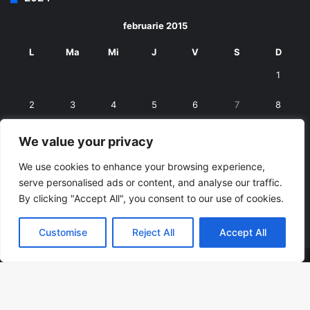
februarie 2015
L
Ma
Mi
J
V
S
D
1
2
3
4
5
6
7
8
9
10
11
12
13
14
15
We value your privacy
16
17
18
19
20
21
22
We use cookies to enhance your browsing experience,
serve personalised ads or content, and analyse our traffic.
23
24
25
26
27
28
By clicking "Accept All", you consent to our use of cookies.
« ian.
mart. »
Customise
Reject All
Accept All
© Copyright 2026, All Rights Reserved |
RexNet
Facebook