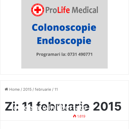
Home
/
2015
/
februarie
/
11
Doctorițele Andrei și Botez,
Zi:
11 februarie 2015
cercetate în libertate
Mihai Vasile
11 februarie 2015
1.619