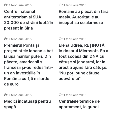
11 februarie 2015
11 februarie 2015
Centrul național
Romanii au plecat din tara
antiterorism al SUA:
masiv. Autoritatile au
20.000 de străini luptă în
inceput sa se alarmeze
prezent în Siria
11 februarie 2015
11 februarie 2015
Premierul Ponta și
Elena Udrea, REȚINUTĂ
președintele Iohannis bat
în dosarul Microsoft. Ea a
la ușa marilor puteri. Din
fost scoasă din DNA cu
păcate, americanii și
cătușe și jandarmi, iar în
francezii și-au redus într-
arest a ajuns fără cătușe:
un an investițiile în
"Nu poți pune cătușe
România cu 1,5 miliarde
adevărului"
de euro
11 februarie 2015
11 februarie 2015
Medici încătușați pentru
Centralele termice de
șpagă
apartament, la gunoi