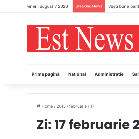
vineri, august 7 2026
Breaking News
Prima pagină
National
Administratie
Sa
Home
/
2015
/
februarie
/
17
Zi:
17 februarie 