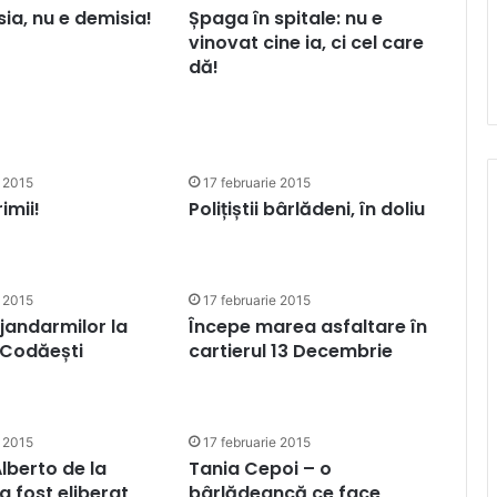
sia, nu e demisia!
Șpaga în spitale: nu e
vinovat cine ia, ci cel care
dă!
e 2015
17 februarie 2015
imii!
Polițiștii bârlădeni, în doliu
e 2015
17 februarie 2015
 jandarmilor la
Începe marea asfaltare în
n Codăești
cartierul 13 Decembrie
e 2015
17 februarie 2015
Alberto de la
Tania Cepoi – o
a fost eliberat
bârlădeancă ce face