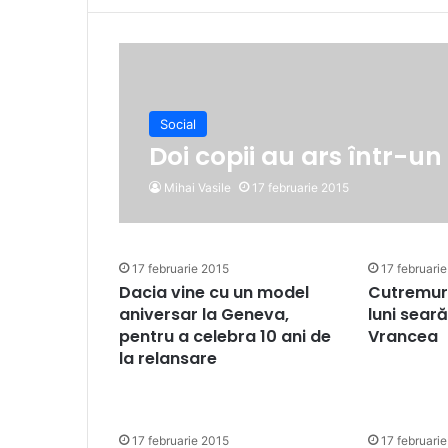
Social
Doi copii au ars într-un
Mihai Vasile
17 februarie 2015
17 februarie 2015
17 februari
Dacia vine cu un model
Cutremur 
aniversar la Geneva,
luni seară
pentru a celebra 10 ani de
Vrancea
la relansare
17 februarie 2015
17 februari