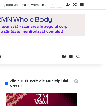
Log In
Random Article
Sidebar
Vești bune pentru zeci de mii de vasluieni! Plățile alocațiilor, indemnizațiilor și stimulentelor, efectuate mai devreme în luna august 2026
Facebook
Sidebar
Search for
t
Zilele Culturale ale Municipiului
Vaslui