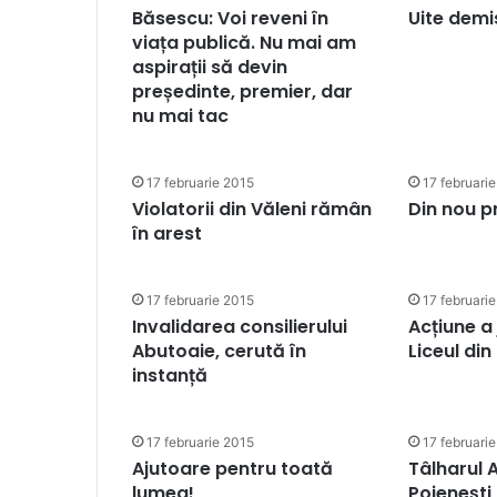
Băsescu: Voi reveni în
Uite demi
viața publică. Nu mai am
aspirații să devin
președinte, premier, dar
nu mai tac
17 februarie 2015
17 februari
Violatorii din Văleni rămân
Din nou pr
în arest
17 februarie 2015
17 februari
Invalidarea consilierului
Acțiune a
Abutoaie, cerută în
Liceul di
instanță
17 februarie 2015
17 februari
Ajutoare pentru toată
Tâlharul 
lumea!
Poienești 