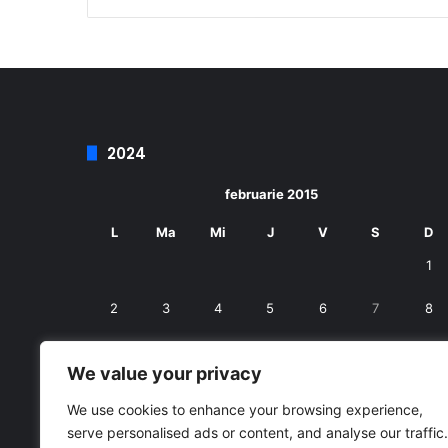
2024
februarie 2015
L
Ma
Mi
J
V
S
D
1
2
3
4
5
6
7
8
9
10
11
12
13
14
15
We value your privacy
16
17
18
19
20
21
22
We use cookies to enhance your browsing experience,
serve personalised ads or content, and analyse our traffic.
23
24
25
26
27
28