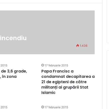
 incendiu
1.436
e 2015
17 februarie 2015
de 3,6 grade,
Papa Francisc a
, în zona
condamnat decapitarea a
21 de egipteni de către
militanți ai grupării Stat
Islamic
e 2015
17 februarie 2015